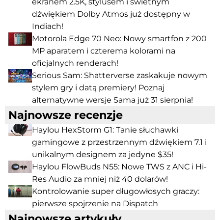
ekranem 2.5K, stylusem i świetnym
dźwiękiem Dolby Atmos już dostępny w
Indiach!
Motorola Edge 70 Neo: Nowy smartfon z 200
MP aparatem i czterema kolorami na
oficjalnych renderach!
Serious Sam: Shatterverse zaskakuje nowym
stylem gry i datą premiery! Poznaj
alternatywne wersje Sama już 31 sierpnia!
Najnowsze recenzje
Haylou HexStorm G1: Tanie słuchawki
gamingowe z przestrzennym dźwiękiem 7.1 i
unikalnym designem za jedyne $35!
Haylou FlowBuds N55: Nowe TWS z ANC i Hi-
Res Audio za mniej niż 40 dolarów!
Kontrolowanie super długowłosych graczy:
pierwsze spojrzenie na Dispatch
Najnowsze artykuły