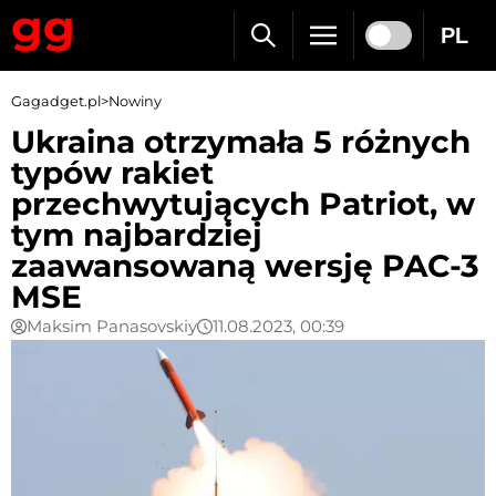
PL
Gagadget.pl
>
Nowiny
Ukraina otrzymała 5 różnych
typów rakiet
przechwytujących Patriot, w
tym najbardziej
zaawansowaną wersję PAC-3
MSE
Maksim Panasovskiy
11.08.2023, 00:39