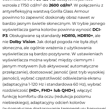
wzrosła z 1750 cd/m² do
2600 cd/m²
. W połączeniu z
antyrefleksyjną warstwą Gorilla Glass Armour
powinno to zapewnić doskonały obraz nawet w
bardzo jasnym świetle słonecznym. W trybie jasnego
wyświetlacza gama kolorów powinna wynosić
DCI-
P3
. Obsługiwane są standardy
HDR10, HDR10+
, ale
nie
Dolby Vision
. Jak dotąd pogoda nie była zbyt
słoneczna, ale ogólnie wrażenia z użytkowania
wyświetlacza są bardzo pozytywne. W ustawieniach
wyświetlacza można wybrać między ciemnym i
jasnym motywem (lub aktywować automatyczne
przełączanie), dostosować jasność (jest tryb wysokiej
jasności), wybrać częstotliwość odświeżania ekranu
(adaptacyjna 1-120 Hz i standardowa 60 Hz), wybrać
rozdzielczość
(HD+, FHD+ lub QHD+)
, włączyć
funkcję komfortu dla oczu (redukcja poziomu
niebieskiego), adaptacyjny odcień kolorów
(automatyczne dostosowanie temperatury barwowej