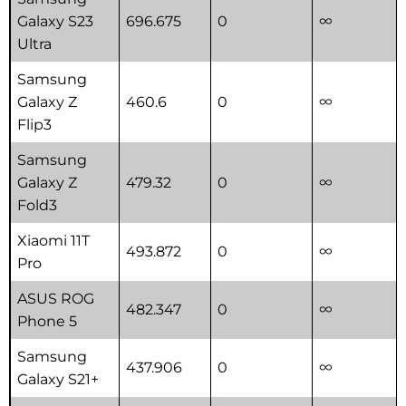
Galaxy S23
696.675
0
∞
Ultra
Samsung
Galaxy Z
460.6
0
∞
Flip3
Samsung
Galaxy Z
479.32
0
∞
Fold3
Xiaomi 11T
493.872
0
∞
Pro
ASUS ROG
482.347
0
∞
Phone 5
Samsung
437.906
0
∞
Galaxy S21+