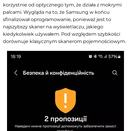
korzystnie od optycznego tym, że działa z mokrymi
palcami. Wygląda na to, że Samsung w końcu
sfinalizował oprogramowanie, ponieważ jest to
najszybszy skaner na wyświetlaczu, jakiego
kiedykolwiek używałem. Pod względem szybkości
dorównuje klasycznym skanerom pojemnościowym.