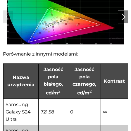
Porównanie z innymi modelami:
Jasność
Jasność
pola
pola
Nazwa
Kontrast
białego,
czarnego,
urządzenia
2
2
cd/m
cd/m
Samsung
Galaxy S24
721.58
0
∞
Ultra
Samsung