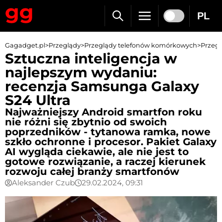
PL
Gagadget.pl
>
Przeglądy
>
Przeglądy telefonów komórkowych
>
Przeg
Sztuczna inteligencja w
najlepszym wydaniu:
recenzja Samsunga Galaxy
S24 Ultra
Najważniejszy Android smartfon roku
nie różni się zbytnio od swoich
poprzedników - tytanowa ramka, nowe
szkło ochronne i procesor. Pakiet Galaxy
AI wygląda ciekawie, ale nie jest to
gotowe rozwiązanie, a raczej kierunek
rozwoju całej branży smartfonów
Aleksander Czub
29.02.2024, 09:31