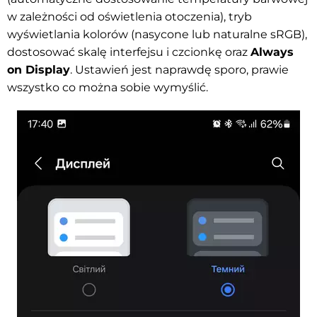
w zależności od oświetlenia otoczenia), tryb
wyświetlania kolorów (nasycone lub naturalne sRGB),
dostosować skalę interfejsu i czcionkę oraz
Always
on Display
. Ustawień jest naprawdę sporo, prawie
wszystko co można sobie wymyślić.