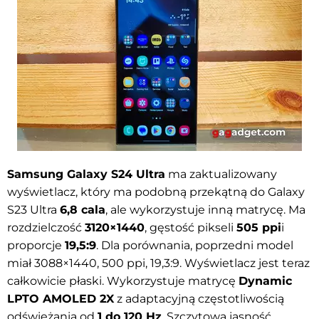
Samsung Galaxy S24 Ultra
ma zaktualizowany
wyświetlacz, który ma podobną przekątną do Galaxy
S23 Ultra
6,8 cala
, ale wykorzystuje inną matrycę. Ma
rozdzielczość
3120×1440
, gęstość pikseli
505 ppi
i
proporcje
19,5:9
. Dla porównania, poprzedni model
miał
3088×1440, 500 ppi, 19,3:9. Wyświetlacz jest teraz
całkowicie płaski. Wykorzystuje matrycę
Dynamic
LPTO AMOLED 2X
z adaptacyjną częstotliwością
odświeżania
od
1 do 120 Hz
. Szczytowa jasność