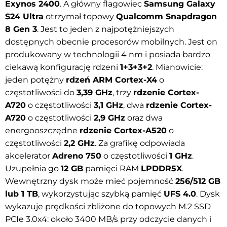
Exynos 2400
. A główny flagowiec
Samsung Galaxy
S24 Ultra
otrzymał topowy
Qualcomm Snapdragon
8 Gen 3
. Jest to jeden z najpotężniejszych
dostępnych obecnie procesorów mobilnych. Jest on
produkowany w technologii 4 nm i posiada bardzo
ciekawą konfigurację rdzeni
1+3+3+2
. Mianowicie:
jeden potężny
rdzeń ARM Cortex-X4
o
częstotliwości do
3,39 GHz
, trzy
rdzenie Cortex-
A720
o częstotliwości
3,1 GHz
, dwa
rdzenie Cortex-
A720
o częstotliwości
2,9 GHz
oraz dwa
energooszczędne
rdzenie Cortex-A520
o
częstotliwości
2,2 GHz
. Za grafikę odpowiada
akcelerator
Adreno 750
o częstotliwości
1 GHz
.
Uzupełnia go
12 GB
pamięci RAM
LPDDR5X
.
Wewnętrzny dysk może mieć pojemność
256/512 GB
lub 1 TB
, wykorzystując szybką pamięć
UFS 4.0
. Dysk
wykazuje prędkości zbliżone do topowych M.2 SSD
PCIe 3.0x4: około 3400 MB/s przy odczycie danych i