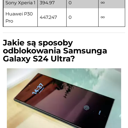
Sony Xperia 1
394.97
0
∞
Huawei P30
447.247
0
∞
Pro
Jakie są sposoby
odblokowania Samsunga
Galaxy S24 Ultra?