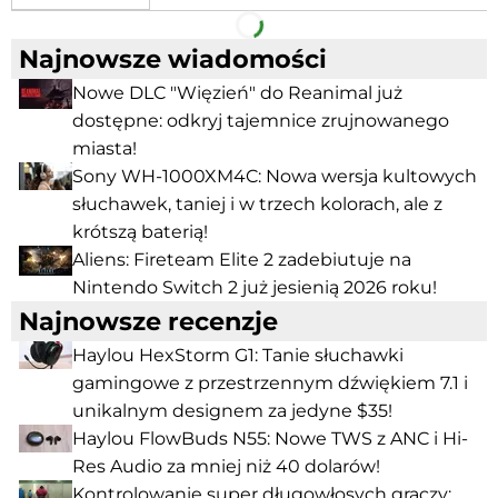
Facebook
Telegram
Najnowsze wiadomości
Nowe DLC "Więzień" do Reanimal już
dostępne: odkryj tajemnice zrujnowanego
miasta!
Sony WH-1000XM4C: Nowa wersja kultowych
słuchawek, taniej i w trzech kolorach, ale z
krótszą baterią!
Aliens: Fireteam Elite 2 zadebiutuje na
Nintendo Switch 2 już jesienią 2026 roku!
Najnowsze recenzje
Haylou HexStorm G1: Tanie słuchawki
gamingowe z przestrzennym dźwiękiem 7.1 i
unikalnym designem za jedyne $35!
Haylou FlowBuds N55: Nowe TWS z ANC i Hi-
Res Audio za mniej niż 40 dolarów!
Kontrolowanie super długowłosych graczy: