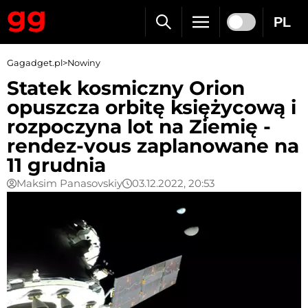
PL
Gagadget.pl
>
Nowiny
Statek kosmiczny Orion
opuszcza orbitę księżycową i
rozpoczyna lot na Ziemię -
rendez-vous zaplanowane na
11 grudnia
Maksim Panasovskiy
03.12.2022, 20:53