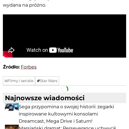
wydana na próżno.
Źródło:
Forbes
Filmy i seriale
Star Wars
Facebook
Telegram
Najnowsze wiadomości
Sega przypomina o swojej historii: zegarki
inspirowane kultowymi konsolami
Dreamcast, Mega Drive i Saturn!
Marsjański dramat: Perseverance uchwycił