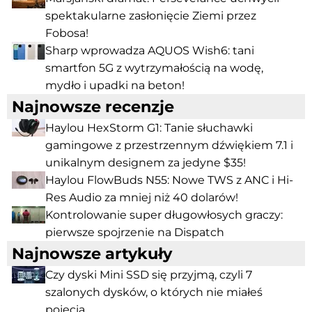
spektakularne zasłonięcie Ziemi przez
Fobosa!
Sharp wprowadza AQUOS Wish6: tani
smartfon 5G z wytrzymałością na wodę,
mydło i upadki na beton!
Najnowsze recenzje
Haylou HexStorm G1: Tanie słuchawki
gamingowe z przestrzennym dźwiękiem 7.1 i
unikalnym designem za jedyne $35!
Haylou FlowBuds N55: Nowe TWS z ANC i Hi-
Res Audio za mniej niż 40 dolarów!
Kontrolowanie super długowłosych graczy:
pierwsze spojrzenie na Dispatch
Najnowsze artykuły
Czy dyski Mini SSD się przyjmą, czyli 7
szalonych dysków, o których nie miałeś
pojęcia