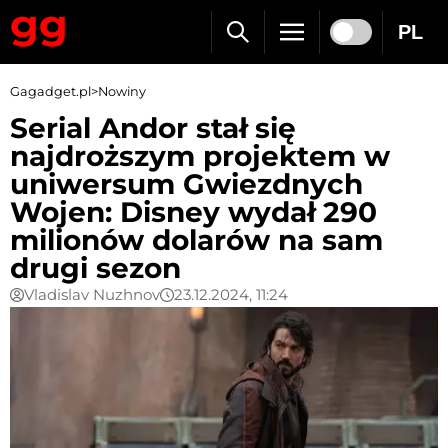
PL
Gagadget.pl
>
Nowiny
Serial Andor stał się
najdroższym projektem w
uniwersum Gwiezdnych
Wojen: Disney wydał 290
milionów dolarów na sam
drugi sezon
Vladislav Nuzhnov
23.12.2024, 11:24