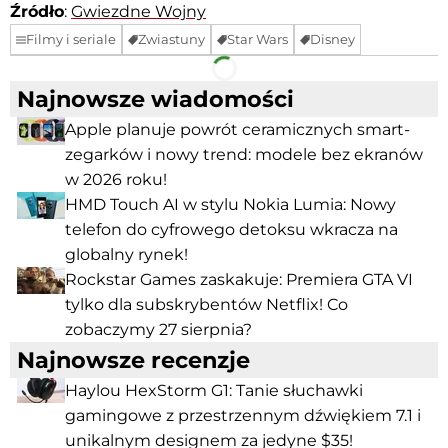
Źródło
:
Gwiezdne Wojny
Filmy i seriale
Zwiastuny
Star Wars
Disney
Facebook
Telegram
Najnowsze wiadomości
Apple planuje powrót ceramicznych smart-
zegarków i nowy trend: modele bez ekranów
w 2026 roku!
HMD Touch AI w stylu Nokia Lumia: Nowy
telefon do cyfrowego detoksu wkracza na
globalny rynek!
Rockstar Games zaskakuje: Premiera GTA VI
tylko dla subskrybentów Netflix! Co
zobaczymy 27 sierpnia?
Najnowsze recenzje
Haylou HexStorm G1: Tanie słuchawki
gamingowe z przestrzennym dźwiękiem 7.1 i
unikalnym designem za jedyne $35!