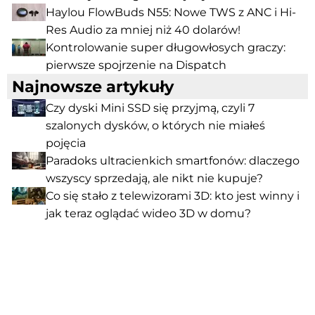
Haylou FlowBuds N55: Nowe TWS z ANC i Hi-
Res Audio za mniej niż 40 dolarów!
Kontrolowanie super długowłosych graczy:
pierwsze spojrzenie na Dispatch
Najnowsze artykuły
Czy dyski Mini SSD się przyjmą, czyli 7
szalonych dysków, o których nie miałeś
pojęcia
Paradoks ultracienkich smartfonów: dlaczego
wszyscy sprzedają, ale nikt nie kupuje?
Co się stało z telewizorami 3D: kto jest winny i
jak teraz oglądać wideo 3D w domu?