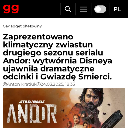
PL
Gagadget.pl
>
Nowiny
Zaprezentowano
klimatyczny zwiastun
drugiego sezonu serialu
Andor: wytwórnia Disneya
ujawniła dramatyczne
odcinki i Gwiazdę Śmierci.
Anton Kratiuk
24.03.2025, 18:33