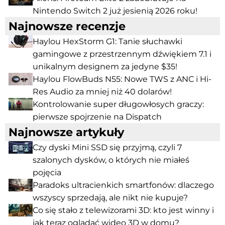
Nintendo Switch 2 już jesienią 2026 roku!
Najnowsze recenzje
Haylou HexStorm G1: Tanie słuchawki
gamingowe z przestrzennym dźwiękiem 7.1 i
unikalnym designem za jedyne $35!
Haylou FlowBuds N55: Nowe TWS z ANC i Hi-
Res Audio za mniej niż 40 dolarów!
Kontrolowanie super długowłosych graczy:
pierwsze spojrzenie na Dispatch
Najnowsze artykuły
Czy dyski Mini SSD się przyjmą, czyli 7
szalonych dysków, o których nie miałeś
pojęcia
Paradoks ultracienkich smartfonów: dlaczego
wszyscy sprzedają, ale nikt nie kupuje?
Co się stało z telewizorami 3D: kto jest winny i
jak teraz oglądać wideo 3D w domu?