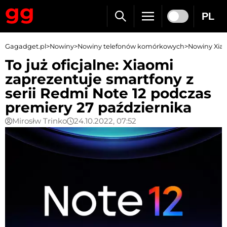
PL
Gagadget.pl
>
Nowiny
>
Nowiny telefonów komórkowych
>
Nowiny Xia
To już oficjalne: Xiaomi
zaprezentuje smartfony z
serii Redmi Note 12 podczas
premiery 27 października
Mirosłw Trinko
24.10.2022, 07:52