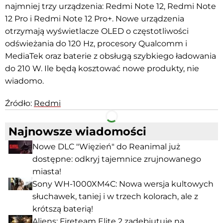
najmniej trzy urządzenia: Redmi Note 12, Redmi Note
12 Pro i Redmi Note 12 Pro+. Nowe urządzenia
otrzymają wyświetlacze OLED o częstotliwości
odświeżania do 120 Hz, procesory Qualcomm i
MediaTek oraz baterie z obsługą szybkiego ładowania
do 210 W. Ile będą kosztować nowe produkty, nie
wiadomo.
Źródło:
Redmi
Facebook
Telegram
Najnowsze wiadomości
Nowe DLC "Więzień" do Reanimal już
dostępne: odkryj tajemnice zrujnowanego
miasta!
Sony WH-1000XM4C: Nowa wersja kultowych
słuchawek, taniej i w trzech kolorach, ale z
krótszą baterią!
Aliens: Fireteam Elite 2 zadebiutuje na