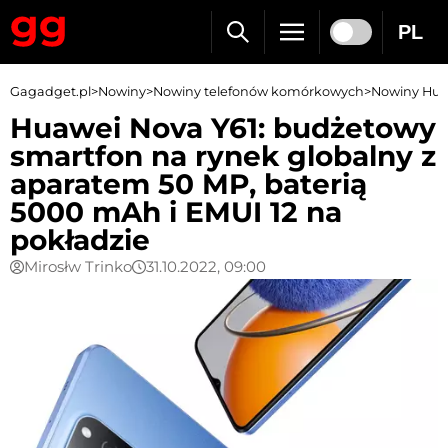
PL
Gagadget.pl
>
Nowiny
>
Nowiny telefonów komórkowych
>
Nowiny Hua
Huawei Nova Y61: budżetowy
smartfon na rynek globalny z
aparatem 50 MP, baterią
5000 mAh i EMUI 12 na
pokładzie
Mirosłw Trinko
31.10.2022, 09:00