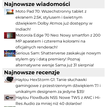
Najnowsze wiadomości
Moto Pad 70: Wszechstronny tablet z
ekranem 2.5K, stylusem i świetnym
dźwiękiem Dolby Atmos już dostępny w
Indiach!
Motorola Edge 70 Neo: Nowy smartfon z 200
MP aparatem i czterema kolorami na
oficjalnych renderach!
Serious Sam: Shatterverse zaskakuje nowym
stylem gry i datą premiery! Poznaj
alternatywne wersje Sama już 31 sierpnia!
Najnowsze recenzje
Haylou HexStorm G1: Tanie słuchawki
gamingowe z przestrzennym dźwiękiem 7.1 i
unikalnym designem za jedyne $35!
Haylou FlowBuds N55: Nowe TWS z ANC i Hi-
Res Audio za mniej niż 40 dolarów!