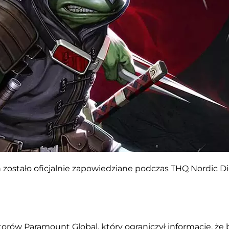
 zostało oficjalnie zapowiedziane podczas THQ Nordic Di
orów Paramount Global, który ograniczył informacje, że 