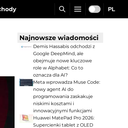
chody
PL
Najnowsze wiadomości
Demis Hassabis odchodzi z
Google DeepMind, ale
obejmuje nowe kluczowe
role w Alphabet: Co to
oznacza dla AI?
Meta wprowadza Muse Code:
nowy agent AI do
programowania zaskakuje
niskimi kosztami i
innowacyjnymi funkcjami
Huawei MatePad Pro 2026:
Supercienki tablet z OLED