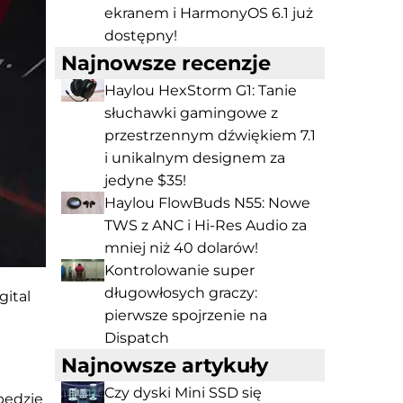
ekranem i HarmonyOS 6.1 już
dostępny!
Najnowsze recenzje
Haylou HexStorm G1: Tanie
słuchawki gamingowe z
przestrzennym dźwiękiem 7.1
i unikalnym designem za
jedyne $35!
Haylou FlowBuds N55: Nowe
TWS z ANC i Hi-Res Audio za
mniej niż 40 dolarów!
Kontrolowanie super
długowłosych graczy:
gital
pierwsze spojrzenie na
Dispatch
Najnowsze artykuły
Czy dyski Mini SSD się
będzie