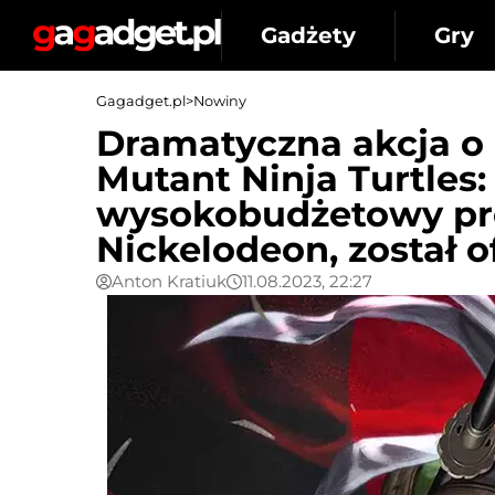
Gadżety
Gry
Gagadget.pl
>
Nowiny
Dramatyczna akcja o 
Mutant Ninja Turtles:
wysokobudżetowy pro
Nickelodeon, został o
Anton Kratiuk
11.08.2023, 22:27