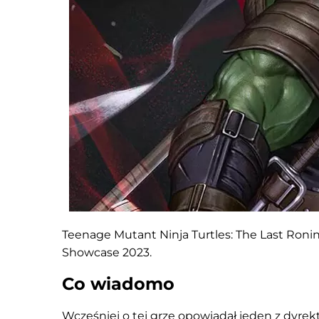
Teenage Mutant Ninja Turtles: The Last Ronin
Showcase 2023.
Co wiadomo
Wcześniej o tej grze
opowiadał
jeden z dyrekt