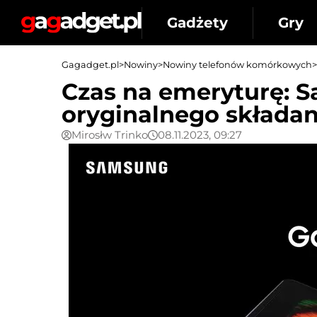
Gadżety
Gry
Gagadget.pl
>
Nowiny
>
Nowiny telefonów komórkowych
>
Czas na emeryturę: 
oryginalnego składa
Mirosłw Trinko
08.11.2023, 09:27