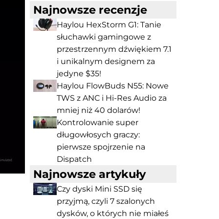
Najnowsze recenzje
Haylou HexStorm G1: Tanie
słuchawki gamingowe z
przestrzennym dźwiękiem 7.1
i unikalnym designem za
jedyne $35!
Haylou FlowBuds N55: Nowe
TWS z ANC i Hi-Res Audio za
mniej niż 40 dolarów!
Kontrolowanie super
długowłosych graczy:
pierwsze spojrzenie na
Dispatch
Najnowsze artykuły
Czy dyski Mini SSD się
przyjmą, czyli 7 szalonych
dysków, o których nie miałeś