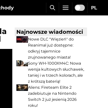
chody
PL
la
Najnowsze wiadomości
d
Nowe DLC "Więzień" do
Reanimal już dostępne:
odkryj tajemnice
zrujnowanego miasta!
Sony WH-1000XM4C: Nowa
wersja kultowych słuchawek,
taniej i w trzech kolorach, ale
z krótszą baterią!
Aliens: Fireteam Elite 2
zadebiutuje na Nintendo
Switch 2 już jesienią 2026
roku!