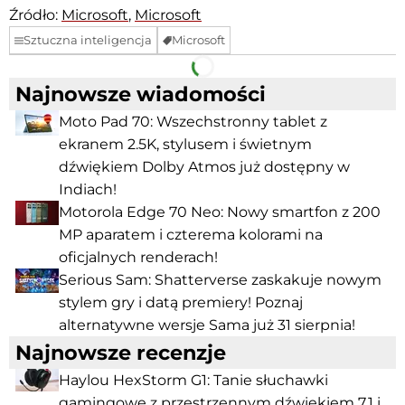
Źródło:
Microsoft
,
Microsoft
Sztuczna inteligencja
Microsoft
Facebook
Telegram
Najnowsze wiadomości
Moto Pad 70: Wszechstronny tablet z
ekranem 2.5K, stylusem i świetnym
dźwiękiem Dolby Atmos już dostępny w
Indiach!
Motorola Edge 70 Neo: Nowy smartfon z 200
MP aparatem i czterema kolorami na
oficjalnych renderach!
Serious Sam: Shatterverse zaskakuje nowym
stylem gry i datą premiery! Poznaj
alternatywne wersje Sama już 31 sierpnia!
Najnowsze recenzje
Haylou HexStorm G1: Tanie słuchawki
gamingowe z przestrzennym dźwiękiem 7.1 i