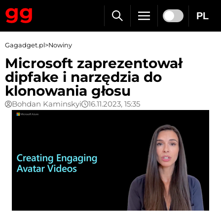
PL
Gagadget.pl
>
Nowiny
Microsoft zaprezentował
dipfake i narzędzia do
klonowania głosu
Bohdan Kaminskyi
16.11.2023, 15:35