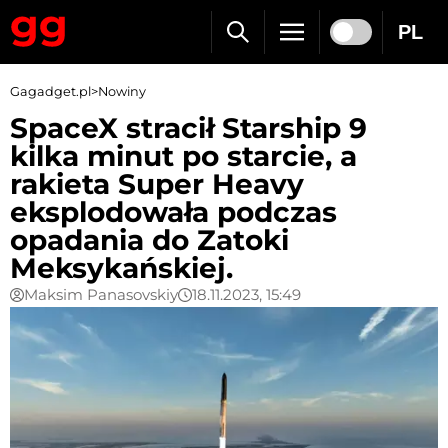
PL
Gagadget.pl
>
Nowiny
SpaceX stracił Starship 9
kilka minut po starcie, a
rakieta Super Heavy
eksplodowała podczas
opadania do Zatoki
Meksykańskiej.
Maksim Panasovskiy
18.11.2023, 15:49