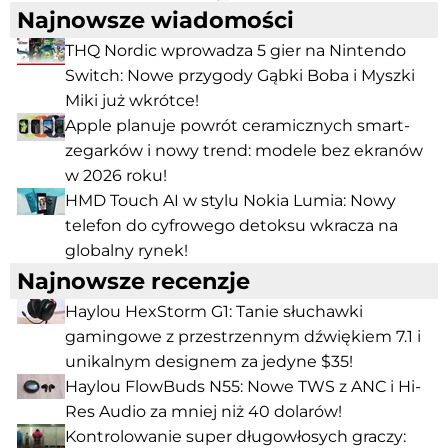
Najnowsze wiadomości
THQ Nordic wprowadza 5 gier na Nintendo
Switch: Nowe przygody Gąbki Boba i Myszki
Miki już wkrótce!
Apple planuje powrót ceramicznych smart-
zegarków i nowy trend: modele bez ekranów
w 2026 roku!
HMD Touch AI w stylu Nokia Lumia: Nowy
telefon do cyfrowego detoksu wkracza na
globalny rynek!
Najnowsze recenzje
Haylou HexStorm G1: Tanie słuchawki
gamingowe z przestrzennym dźwiękiem 7.1 i
unikalnym designem za jedyne $35!
Haylou FlowBuds N55: Nowe TWS z ANC i Hi-
Res Audio za mniej niż 40 dolarów!
Kontrolowanie super długowłosych graczy: