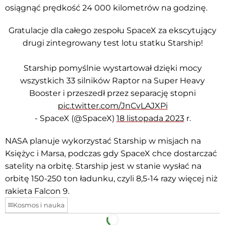
osiągnąć prędkość 24 000 kilometrów na godzinę.
Gratulacje dla całego zespołu SpaceX za ekscytujący
drugi zintegrowany test lotu statku Starship!
Starship pomyślnie wystartował dzięki mocy
wszystkich 33 silników Raptor na Super Heavy
Booster i przeszedł przez separację stopni
pic.twitter.com/JnCvLAJXPi
- SpaceX (@SpaceX)
18 listopada 2023
r.
NASA planuje wykorzystać Starship w misjach na
Księżyc i Marsa, podczas gdy SpaceX chce dostarczać
satelity na orbitę. Starship jest w stanie wysłać na
orbitę 150-250 ton ładunku, czyli 8,5-14 razy więcej niż
rakieta Falcon 9.
Kosmos i nauka
Facebook
Telegram