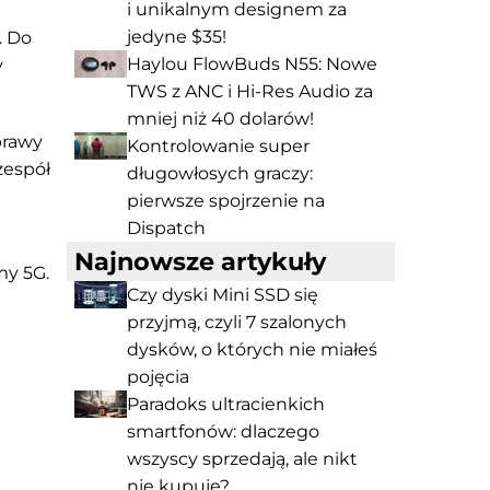
i unikalnym designem za
jedyne $35!
. Do
Haylou FlowBuds N55: Nowe
y
TWS z ANC i Hi-Res Audio za
mniej niż 40 dolarów!
prawy
Kontrolowanie super
zespół
długowłosych graczy:
pierwsze spojrzenie na
Dispatch
Najnowsze artykuły
my 5G.
Czy dyski Mini SSD się
przyjmą, czyli 7 szalonych
dysków, o których nie miałeś
pojęcia
Paradoks ultracienkich
smartfonów: dlaczego
wszyscy sprzedają, ale nikt
nie kupuje?