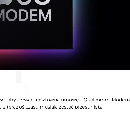
5G, aby zerwać kosztowną umowę z Qualcomm. Modem
le teraz oś czasu musiała zostać przesunięta.