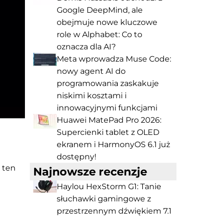
Google DeepMind, ale
obejmuje nowe kluczowe
role w Alphabet: Co to
oznacza dla AI?
Meta wprowadza Muse Code:
nowy agent AI do
programowania zaskakuje
niskimi kosztami i
innowacyjnymi funkcjami
Huawei MatePad Pro 2026:
Supercienki tablet z OLED
ekranem i HarmonyOS 6.1 już
dostępny!
 ten
Najnowsze recenzje
Haylou HexStorm G1: Tanie
słuchawki gamingowe z
przestrzennym dźwiękiem 7.1