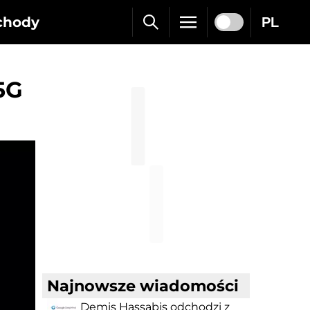
chody
PL
5G
Najnowsze wiadomości
Demis Hassabis odchodzi z