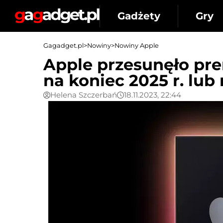
Gadżety
Gry
Gagadget.pl
>
Nowiny
>
Nowiny Apple
Apple przesunęło p
na koniec 2025 r. lub
Helena Szczerbań
18.11.2023, 22:44