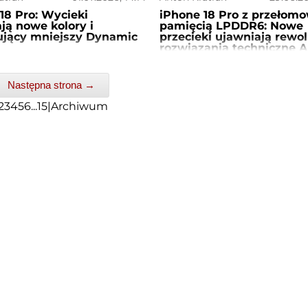
18 Pro: Wycieki
iPhone 18 Pro z przełom
ją nowe kolory i
pamięcią LPDDR6: Nowe
ujący mniejszy Dynamic
przecieki ujawniają rewo
rozwiązania techniczne A
Następna strona →
2
3
4
5
6
...
15
|
Archiwum