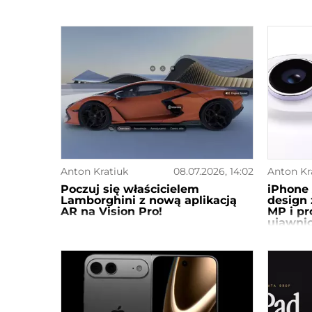
Anton Kratiuk
08.07.2026, 14:02
Anton Kr
Poczuj się właścicielem
iPhone 
Lamborghini z nową aplikacją
design
AR na Vision Pro!
MP i p
ujawnio