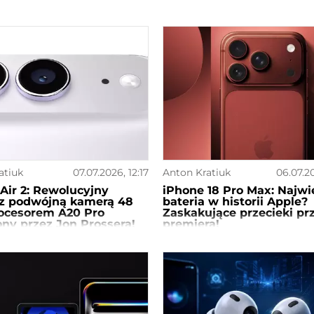
atiuk
07.07.2026, 12:17
Anton Kratiuk
06.07.2
Air 2: Rewolucyjny
iPhone 18 Pro Max: Najwi
 z podwójną kamerą 48
bateria w historii Apple?
rocesorem A20 Pro
Zaskakujące przecieki pr
ny przez Jon Prossera!
premierą!