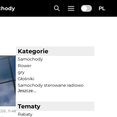
chody
PL
Kategorie
Samochody
Rower
gry
Głośniki
Samochody sterowane radiowo
Jeszcze...
Tematy
026, 11:48
Rabaty