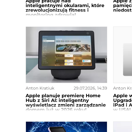
Apple pracuje nad
Apple z
inteligentnymi okularami, które
pamięci
zrewolucjonizują fitness i
niedost
monitoring zdrowia!
Anton Kratiuk
29.07.2026, 14:39
Anton Kr
Apple planuje premierę Home
Apple 
Hub z Siri AI: inteligentny
Upgrade
wyświetlacz zmieni zarządzanie
iPad i 
domem już w 2026 roku!
w USA!