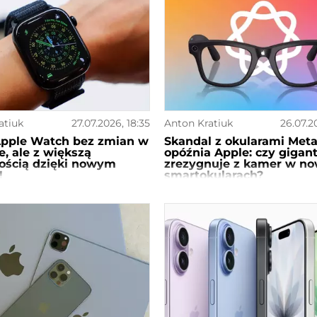
atiuk
27.07.2026, 18:35
Anton Kratiuk
26.07.2
pple Watch bez zmian w
Skandal z okularami Met
e, ale z większą
opóźnia Apple: czy gigan
ością dzięki nowym
zrezygnuje z kamer w n
!
smartokularach?