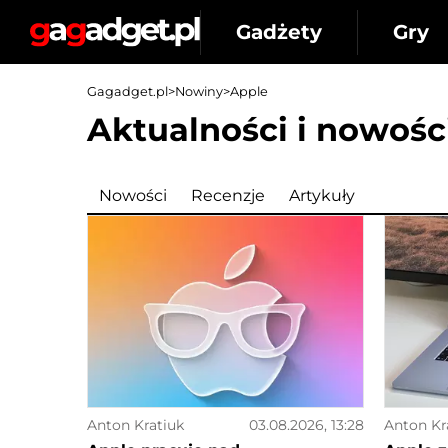
Gadżety
Gry
Gagadget.pl
>
Nowiny
>
Apple
Aktualności i nowośc
Nowości
Recenzje
Artykuły
Anton Kratiuk
03.08.2026, 13:28
Anton Kr