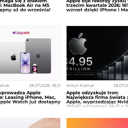
maga się z brakiem
Apple bije rekordy zysku
: MacBook Air na M5
trzecim kwartale 2026: 1
ępny aż do września!
wzrost dzięki iPhone i Ma
atiuk
28.07.2026, 18:21
Anton Kratiuk
28.07.2
wprowadza Apple
Apple odzyskuje tron:
: Leasing iPhone, Mac,
Największa firma świata
Apple Watch już dostępny
Apple, wyprzedzając Nvid
dzięki wzrostowi akcji o
tym roku!