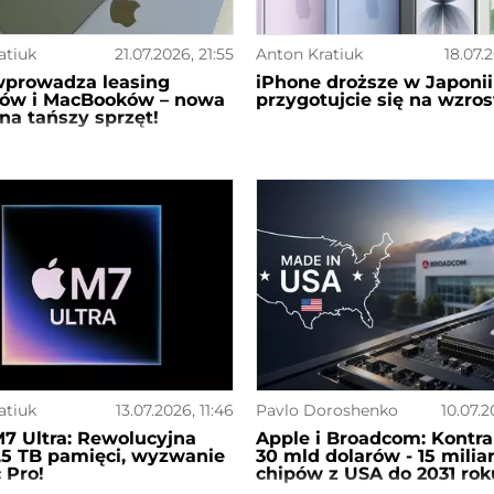
atiuk
21.07.2026, 21:55
Anton Kratiuk
18.07.2
wprowadza leasing
iPhone droższe w Japonii 
'ów i MacBooków – nowa
przygotujcie się na wzros
na tańszy sprzęt!
atiuk
13.07.2026, 11:46
Pavlo Doroshenko
10.07.2
7 Ultra: Rewolucyjna
Apple i Broadcom: Kontra
,5 TB pamięci, wyzwanie
30 mld dolarów - 15 mili
 Pro!
chipów z USA do 2031 rok