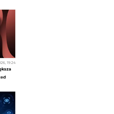
026, 19:24
ększa
zed