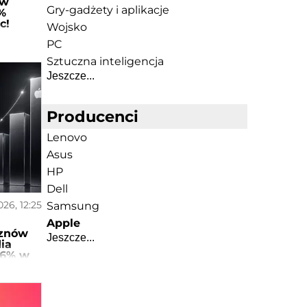
 w
Gry-gadżety i aplikacje
6%
c!
Wojsko
PC
Sztuczna inteligencja
Jeszcze...
Producenci
Lenovo
Asus
HP
Dell
026, 12:25
Samsung
Apple
 znów
Jeszcze...
ia
 26% w