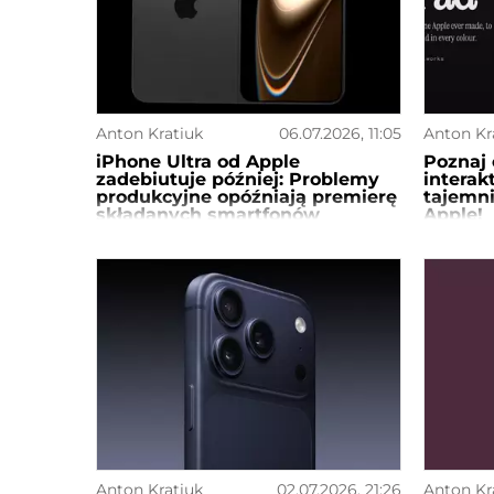
Anton Kratiuk
06.07.2026, 11:05
Anton Kr
iPhone Ultra od Apple
Poznaj 
zadebiutuje później: Problemy
intera
produkcyjne opóźniają premierę
tajemni
składanych smartfonów
Apple!
Anton Kratiuk
02.07.2026, 21:26
Anton Kr