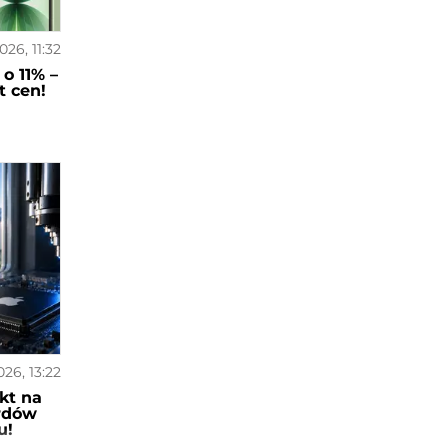
026, 11:32
o 11% –
t cen!
026, 13:22
kt na
ardów
u!