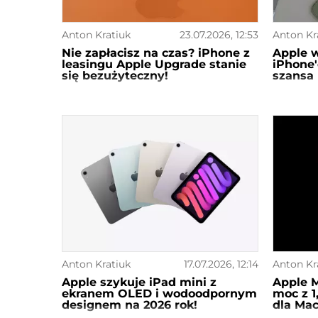
Anton Kratiuk
23.07.2026, 12:53
Anton Kr
Nie zapłacisz na czas? iPhone z
Apple 
leasingu Apple Upgrade stanie
iPhone
się bezużyteczny!
szansa 
Anton Kratiuk
17.07.2026, 12:14
Anton Kr
Apple szykuje iPad mini z
Apple M
ekranem OLED i wodoodpornym
moc z 1
designem na 2026 rok!
dla Mac