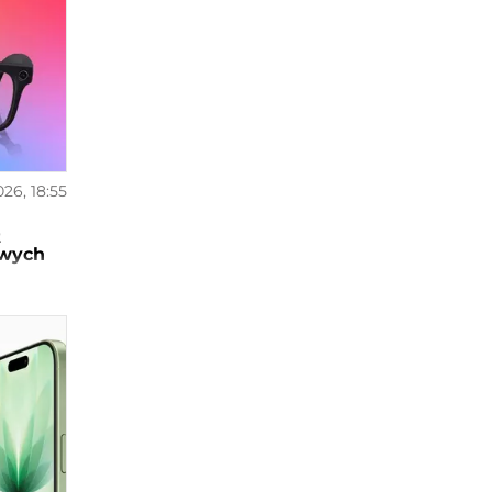
026, 18:55
a
t
owych