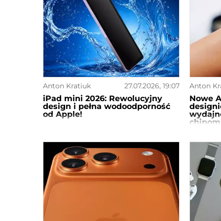
Anton Kratiuk
27.07.2026, 19:07
Anton Kr
iPad mini 2026: Rewolucyjny
Nowe A
design i pełna wodoodporność
designi
od Apple!
wydajn
chipom