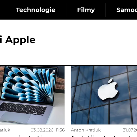
Technologie
Filmy
Samo
i Apple
atiuk
03.08.2026, 11:56
Anton Kratiuk
31.07.2