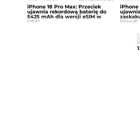
iPhone 18 Pro Max: Przeciek
iPhone 
ujawnia rekordową baterię do
ujawnia
5425 mAh dla wersji eSIM w
zaskak
USA!
Island!
1