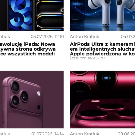
atiuk
05.07.2026, 12:10
Anton Kratiuk
04.07.2
ewolucję iPada: Nowa
AirPods Ultra z kameram
ktywna strona odkrywa
era inteligentnych słuch
ce wszystkich modeli
Apple potwierdzona w ko
iOS 27 Beta 2!
atiuk
01.07.2026, 14:14
Anton Kratiuk
29.06.20