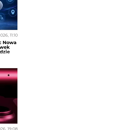
026, 11:10
i: Nowa
awek
dzie
26, 19:08