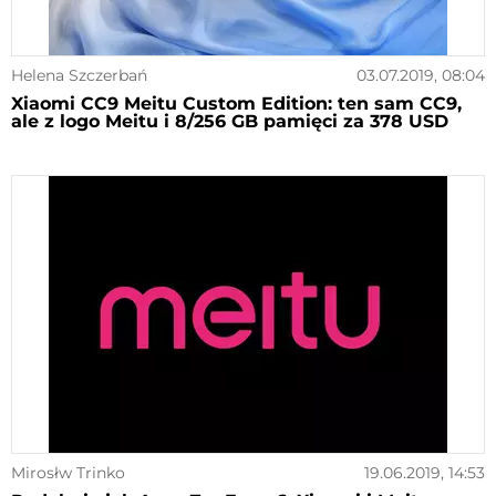
Helena Szczerbań
03.07.2019, 08:04
Xiaomi CC9 Meitu Custom Edition: ten sam CC9,
ale z logo Meitu i 8/256 GB pamięci za 378 USD
Mirosłw Trinko
19.06.2019, 14:53