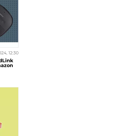
024, 12:30
dLink
mazon