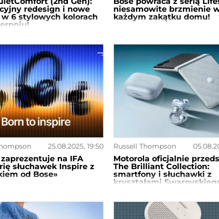
ietComfort (2nd Gen):
Bose powraca z serią Life
yjny redesign i nowe
niesamowite brzmienie 
 w 6 stylowych kolorach
każdym zakątku domu!
ierpniu!
Thompson
25.08.2025, 19:50
Russell Thompson
05.08.2
zaprezentuje na IFA
Motorola oficjalnie przed
rię słuchawek Inspire z
The Brilliant Collection:
kiem od Bose»
smartfony i słuchawki z
kryształami Swarovskieg