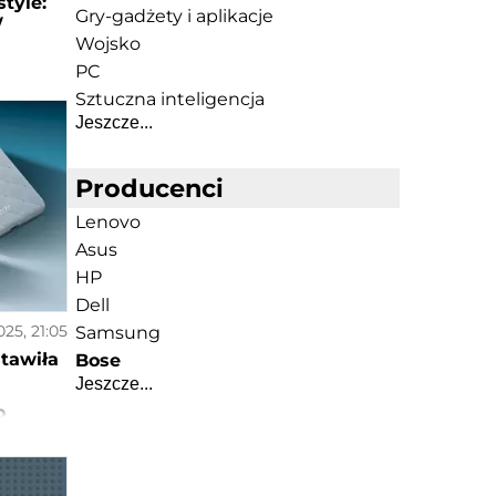
style:
Gry-gadżety i aplikacje
w
Wojsko
PC
Sztuczna inteligencja
Jeszcze...
Producenci
Lenovo
Asus
HP
Dell
025, 21:05
Samsung
stawiła
Bose
Jeszcze...
o