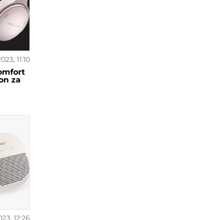
2023, 11:10
omfort
on za
023, 12:26