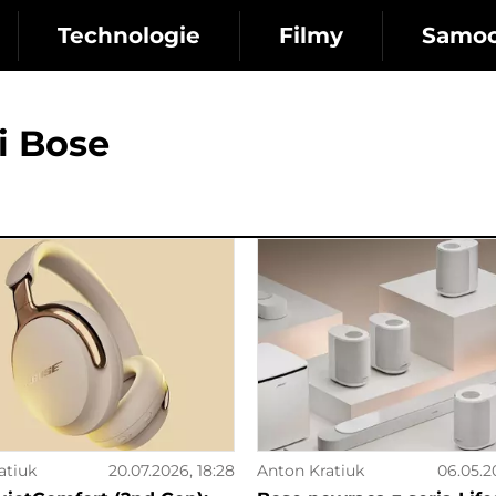
Technologie
Filmy
Samo
i Bose
atiuk
20.07.2026, 18:28
Anton Kratiuk
06.05.2