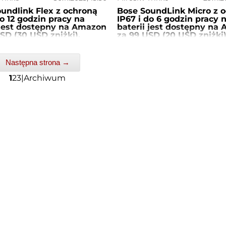
undlink Flex z ochroną
Bose SoundLink Micro z 
do 12 godzin pracy na
IP67 i do 6 godzin pracy 
 jest dostępny na Amazon
baterii jest dostępny na
USD (30 USD zniżki).
za 99 USD (20 USD zniżki)
Następna strona →
1
2
3
|
Archiwum