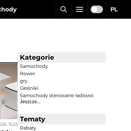
chody
PL
Kategorie
Samochody
Rower
gry
Głośniki
Samochody sterowane radiowo
Jeszcze...
Tematy
026, 15:23
Rabaty