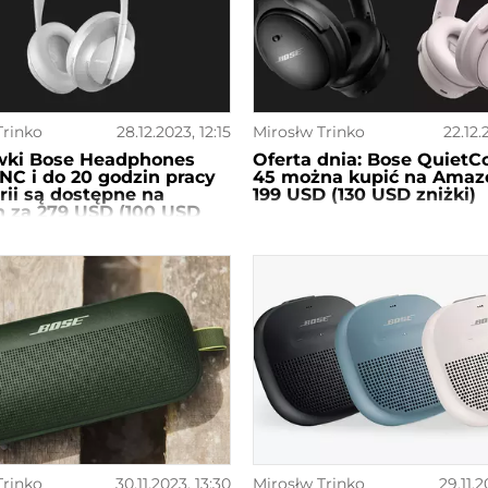
Trinko
28.12.2023, 12:15
Mirosłw Trinko
22.12.
wki Bose Headphones
Oferta dnia: Bose QuietC
NC i do 20 godzin pracy
45 można kupić na Amaz
rii są dostępne na
199 USD (130 USD zniżki)
 za 279 USD (100 USD
Trinko
30.11.2023, 13:30
Mirosłw Trinko
29.11.2