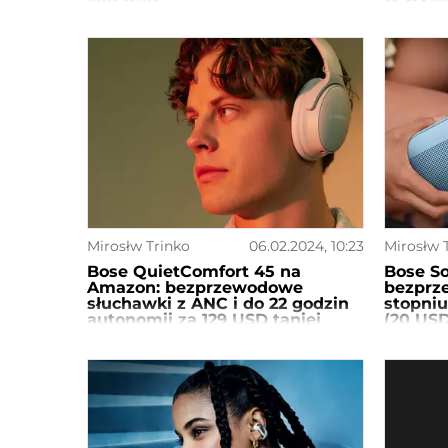
Mirosłw Trinko
06.02.2024, 10:23
Mirosłw 
Bose QuietComfort 45 na
Bose So
Amazon: bezprzewodowe
bezprz
słuchawki z ANC i do 22 godzin
stopniu
autonomii za 129 USD taniej
(20 USD