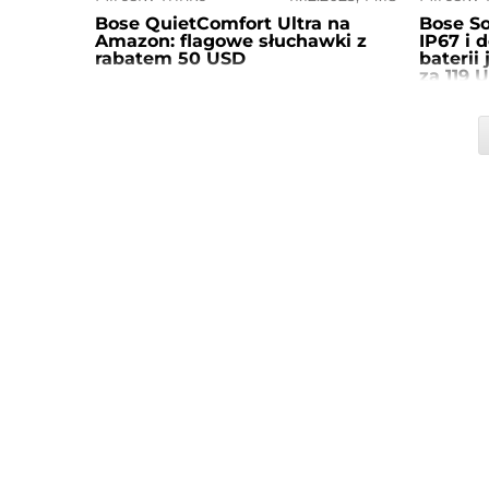
Bose QuietComfort Ultra na
Bose So
Amazon: flagowe słuchawki z
IP67 i 
rabatem 50 USD
baterii
za 119 