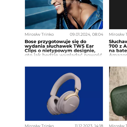
Mirosłw Trinko
09.01.2024, 08:04
Mirosłw 
Bose przygotowuje się do
Słucha
wydania słuchawek TWS Ear
700 z A
Clips o nietypowym designie,
na bate
oto jak będzie wyglądać nowość
Amazon
zniżki).
Mirosłw Trinko
11.12.2023, 14:18
Mirosłw 