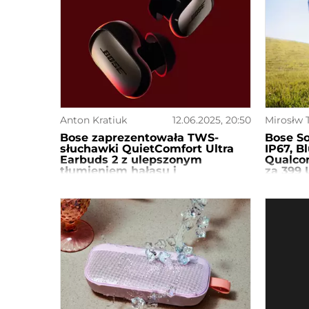
Anton Kratiuk
12.06.2025, 20:50
Mirosłw 
Bose zaprezentowała TWS-
Bose S
słuchawki QuietComfort Ultra
IP67, B
Earbuds 2 z ulepszonym
Qualco
tłumieniem hałasu i
za 399
ładowaniem bezprzewodowym