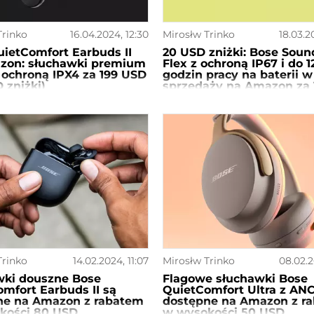
Trinko
16.04.2024, 12:30
Mirosłw Trinko
18.03.2
ietComfort Earbuds II
20 USD zniżki: Bose Soun
zon: słuchawki premium
Flex z ochroną IP67 i do 1
 ochroną IPX4 za 199 USD
godzin pracy na baterii w
 zniżki)
sprzedaży na Amazon za 
USD
Trinko
14.02.2024, 11:07
Mirosłw Trinko
08.02.2
wki douszne Bose
Flagowe słuchawki Bose
mfort Earbuds II są
QuietComfort Ultra z AN
ne na Amazon z rabatem
dostępne na Amazon z r
kości 80 USD
w wysokości 50 USD