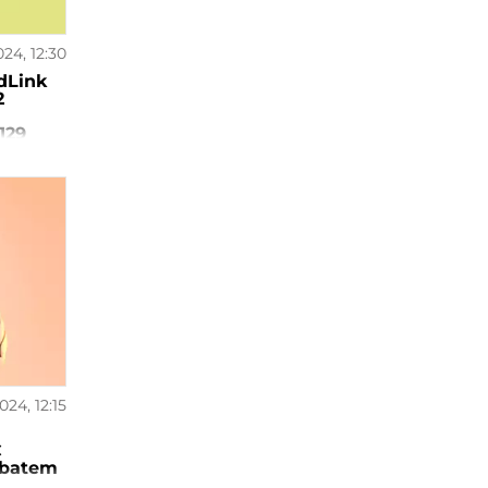
024, 12:30
dLink
2
129
024, 12:15
C
abatem