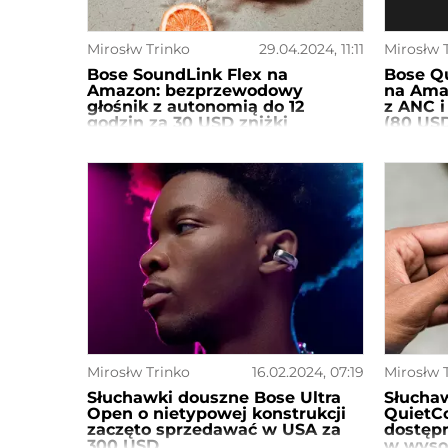
Mirosłw Trinko
29.04.2024, 11:11
Mirosłw 
Bose SoundLink Flex na
Bose Qu
Amazon: bezprzewodowy
na Ama
głośnik z autonomią do 12
z ANC i
godzin za 30 USD zniżki
(80 USD
Mirosłw Trinko
16.02.2024, 07:19
Mirosłw 
Słuchawki douszne Bose Ultra
Słucha
Open o nietypowej konstrukcji
QuietCo
zaczęto sprzedawać w USA za
dostęp
300 USD
w wyso