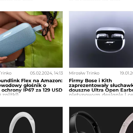
Trinko
05.02.2024, 14:13
Mirosłw Trinko
19.01.2
undlink Flex na Amazon:
Firmy Bose i Kith
ewodowy głośnik o
zaprezentowały słuchawk
 ochrony IP67 za 129 USD
douszne Ultra Open Earb
 zniżki)
nietypowym designie i c
300 dolarów.