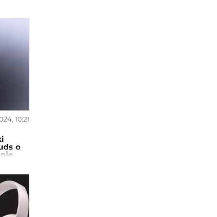
024, 10:21
i
uds o
enie