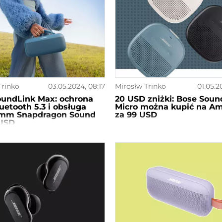
Trinko
03.05.2024, 08:17
Mirosłw Trinko
01.05.2
oundLink Max: ochrona
20 USD zniżki: Bose Soun
luetooth 5.3 i obsługa
Micro można kupić na A
mm Snapdragon Sound
za 99 USD
 USD