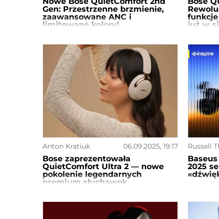
Nowe Bose QuietComfort 2nd
Bose Qu
Gen: Przestrzenne brzmienie,
Rewoluc
zaawansowane ANC i
funkcje
limitowane kolory!
już w s
Anton Kratiuk
06.09.2025, 19:17
Russell 
Bose zaprezentowała
Baseus 
QuietComfort Ultra 2 — nowe
2025 se
pokolenie legendarnych
«dźwię
premium słuchawek