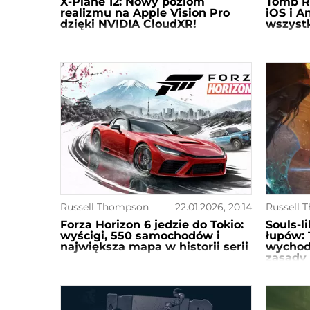
X-Plane 12: Nowy poziom
Tomb R
realizmu na Apple Vision Pro
iOS i A
dzięki NVIDIA CloudXR!
wszyst
Russell Thompson
22.01.2026, 20:14
Russell 
Forza Horizon 6 jedzie do Tokio:
Souls-l
wyścigi, 550 samochodów i
łupów: 
największa mapa w historii serii
wychodz
zasady