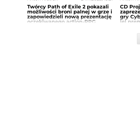
Twórcy Path of Exile 2 pokazali
CD Proj
możliwości broni palnej w grze i
zapreze
zapowiedzieli nową prezentację
gry Cyb
oczekiwanego action-RPG
jej pre