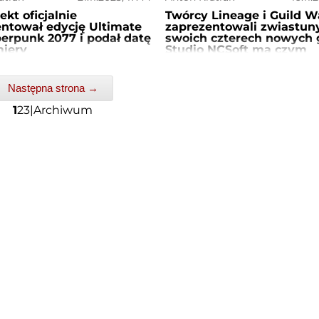
ekt oficjalnie
Twórcy Lineage i Guild W
ntował edycję Ultimate
zaprezentowali zwiastun
erpunk 2077 i podał datę
swoich czterech nowych g
miery
Studio NCSoft ma czym
zaskoczyć widzów
Następna strona →
1
2
3
|
Archiwum