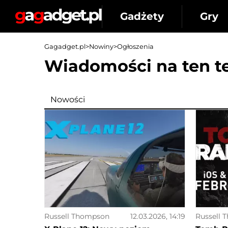
Gadżety
Gry
Gagadget.pl
>
Nowiny
>
Ogłoszenia
Wiadomości na ten t
Nowości
Russell Thompson
12.03.2026, 14:19
Russell 