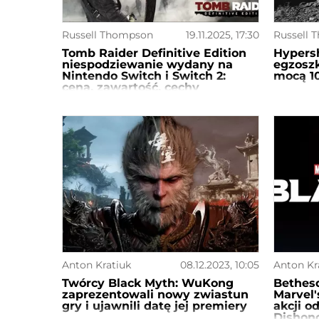
Russell Thompson
19.11.2025, 17:30
Russell 
Tomb Raider Definitive Edition
Hypersh
niespodziewanie wydany na
egzoszk
Nintendo Switch i Switch 2:
mocą 1
cena, zawartość, cechy
Anton Kratiuk
08.12.2023, 10:05
Anton Kr
Twórcy Black Myth: WuKong
Bethes
zaprezentowali nowy zwiastun
Marvel'
gry i ujawnili datę jej premiery
akcji o
Dishono