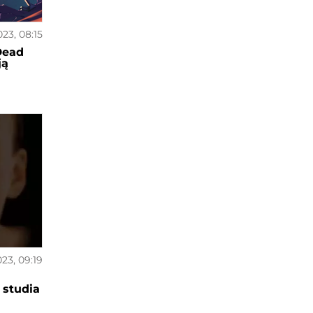
023, 08:15
Dead
ją
023, 09:19
 studia