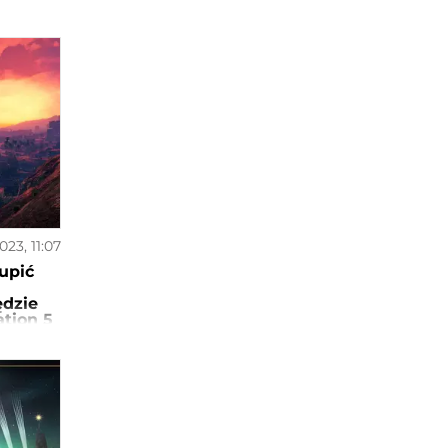
023, 11:07
upić
ędzie
ation 5
e