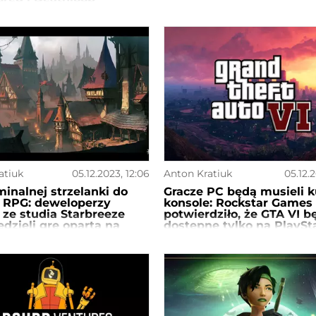
atiuk
05.12.2023, 12:06
Anton Kratiuk
05.12.2
inalnej strzelanki do
Gracze PC będą musieli k
y RPG: deweloperzy
konsole: Rockstar Games
ze studia Starbreeze
potwierdziło, że GTA VI b
dzieli grę opartą na
dostępne tylko na PlaySt
sum Dungeons &
i Xbox Series w momenci
s
premiery