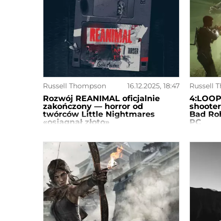
Russell Thompson
16.12.2025, 18:47
Russell 
Rozwój REANIMAL oficjalnie
4:LOOP
zakończony — horror od
shooter
twórców Little Nightmares
Bad Rob
«osiągnął złoto»
PC