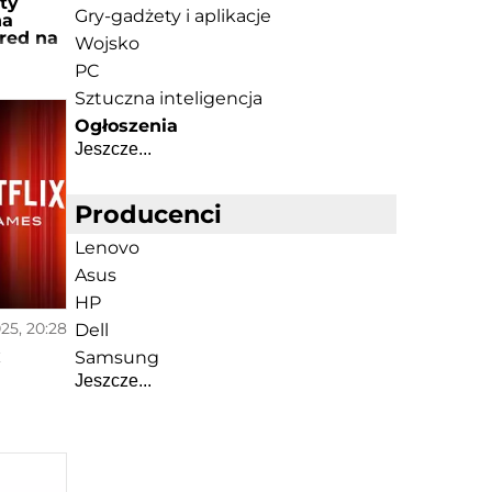
ty
Gry-gadżety i aplikacje
na
red na
Wojsko
PC
Sztuczna inteligencja
Ogłoszenia
Jeszcze...
Producenci
Lenovo
Asus
HP
025, 20:28
Dell
x
Samsung
Jeszcze...