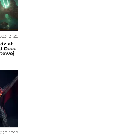
023, 21:25
dział
nd Good
ultowej
2023, 13:18