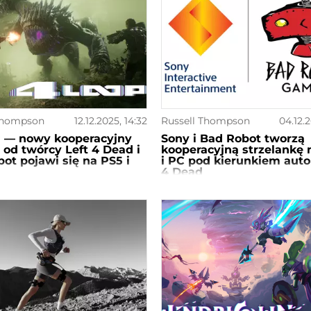
Thompson
12.12.2025, 14:32
Russell Thompson
04.12.2
 — nowy kooperacyjny
Sony i Bad Robot tworzą
 od twórcy Left 4 Dead i
kooperacyjną strzelankę 
ot pojawi się na PS5 i
i PC pod kierunkiem auto
4 Dead