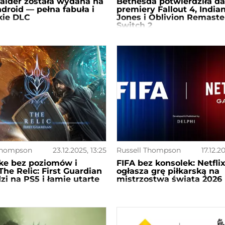
aider została wydana na
Bethesda potwierdziła da
ndroid — pełna fabuła i
premiery Fallout 4, India
kie DLC
Jones i Oblivion Remaste
Switch 2
Thompson
23.12.2025, 13:25
Russell Thompson
17.12.2
ike bez poziomów i
FIFA bez konsolek: Netfli
The Relic: First Guardian
ogłasza grę piłkarską na
i na PS5 i łamie utarte
mistrzostwa świata 2026