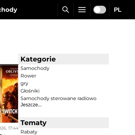
chody
PL
Kategorie
Samochody
Rower
gry
Głośniki
Samochody sterowane radiowo
Jeszcze...
Tematy
026, 17:44
Rabaty