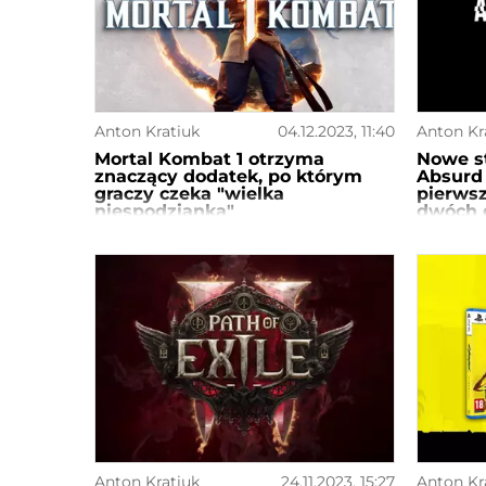
Anton Kratiuk
04.12.2023, 11:40
Anton Kr
Mortal Kombat 1 otrzyma
Nowe s
znaczący dodatek, po którym
Absurd 
graczy czeka "wielka
pierwsz
niespodzianka"
dwóch 
i nie s
Anton Kratiuk
24.11.2023, 15:27
Anton Kr