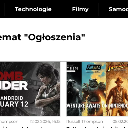
Technologie
Filmy
Samo
emat "Ogłoszenia"
Thompson
12.02.2026, 16:15
Russell Thompson
05.02.2