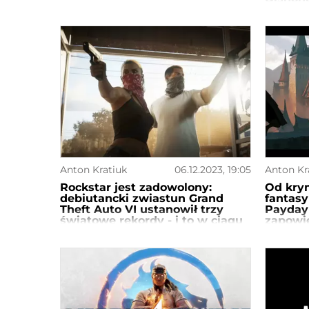
Anton Kratiuk
06.12.2023, 19:05
Anton Kr
Rockstar jest zadowolony:
Od krym
debiutancki zwiastun Grand
fantas
Theft Auto VI ustanowił trzy
Payday 
światowe rekordy - i to w ciągu
zapowie
pierwszych 24 godzin od
uniwer
premiery.
Dragon