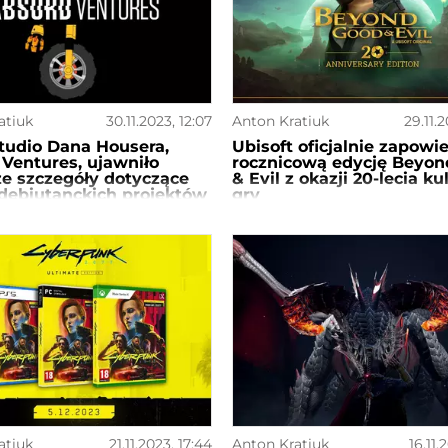
atiuk
30.11.2023, 12:07
Anton Kratiuk
29.11.2
tudio Dana Housera,
Ubisoft oficjalnie zapowie
Ventures, ujawniło
rocznicową edycję Beyo
e szczegóły dotyczące
& Evil z okazji 20-lecia k
debiutanckich projektów
gry
ą to gry wideo
atiuk
21.11.2023, 17:44
Anton Kratiuk
16.11.