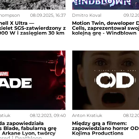
Thompson
08.09.2025, 16:37
Dmitro Koval
09.12.2
ell X Ultra —
Motion Twin, deweloper 
ielet SGS-zatwierdzony z
Cells, zaprezentował swo
000 W i zasięgiem 30 km
kolejną grę - Windblown
atiuk
08.12.2023, 09:40
Anton Kratiuk
08.12.2
da zapowiedziała
Między grą a filmem:
s Blade, fabularną grę
zapowiedziano horror OD
d Arkane Lyon, twórcy
Kojima Productions
red i Deathloop