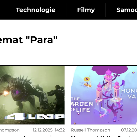
Technologie
Filmy
Samo
emat "Para"
Thompson
12.12.2025, 14:32
Russell Thompson
07.12.2