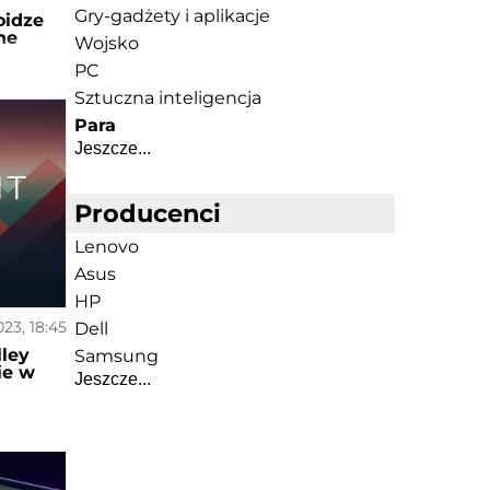
Gry-gadżety i aplikacje
oidze
he
Wojsko
PC
Sztuczna inteligencja
Para
Jeszcze...
Producenci
Lenovo
Asus
HP
023, 18:45
Dell
ley
Samsung
ie w
Jeszcze...