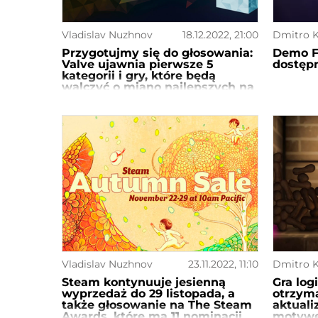
Vladislav Nuzhnov
18.12.2022, 21:00
Dmitro K
Przygotujmy się do głosowania:
Demo Fo
Valve ujawnia pierwsze 5
dostęp
kategorii i gry, które będą
walczyć o miano najlepszych na
The Steam Awards
Vladislav Nuzhnov
23.11.2022, 11:10
Dmitro K
Steam kontynuuje jesienną
Gra logi
wyprzedaż do 29 listopada, a
otrzyma
także głosowanie na The Steam
aktuali
Awards, które ma 11 nominacji
motywe