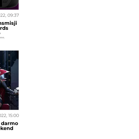
022, 09:37
nsmisji
rds
o
am
022, 15:00
a darmo
ekend