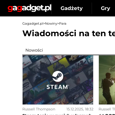
Gadżety
Gry
Gagadget.pl
>
Nowiny
>
Para
Wiadomości na ten t
Nowości
Russell Thompson
15.12.2025, 18:32
Russell 