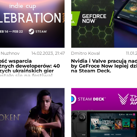
v Nuzhnov
14.02.2023, 21:47
Dmitro Koval
11.01.
ość wsparcia
Nvidia i Valve pracują na
eżnych deweloperów: 40
by GeFroce Now lepiej dzi
zych ukraińskich gier
na Steam Deck.
ostało się na festiwal
up Celebration 2023 na
e