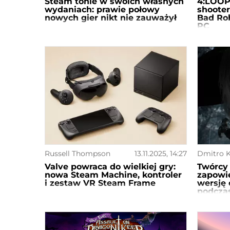
Steam tonie w swoich własnych
4:LOOP
wydaniach: prawie połowy
shooter
nowych gier nikt nie zauważył
Bad Rob
PC
Russell Thompson
13.11.2025, 14:27
Dmitro K
Valve powraca do wielkiej gry:
Twórcy
nowa Steam Machine, kontroler
zapowi
i zestaw VR Steam Frame
wersję
podcza