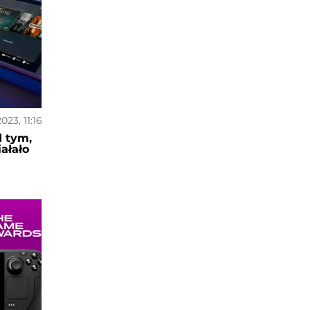
2023, 11:16
d tym,
ałało