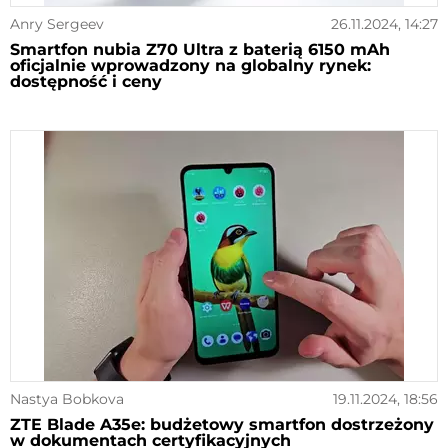
Anry Sergeev
26.11.2024, 14:27
Smartfon nubia Z70 Ultra z baterią 6150 mAh
oficjalnie wprowadzony na globalny rynek:
dostępność i ceny
Nastya Bobkova
19.11.2024, 18:56
ZTE Blade A35e: budżetowy smartfon dostrzeżony
w dokumentach certyfikacyjnych