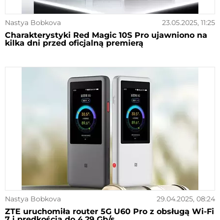
Nastya Bobkova
23.05.2025, 11:25
Charakterystyki Red Magic 10S Pro ujawniono na
kilka dni przed oficjalną premierą
Nastya Bobkova
29.04.2025, 08:24
ZTE uruchomiła router 5G U60 Pro z obsługą Wi-Fi
7 i prędkością do 4,29 Gb/s