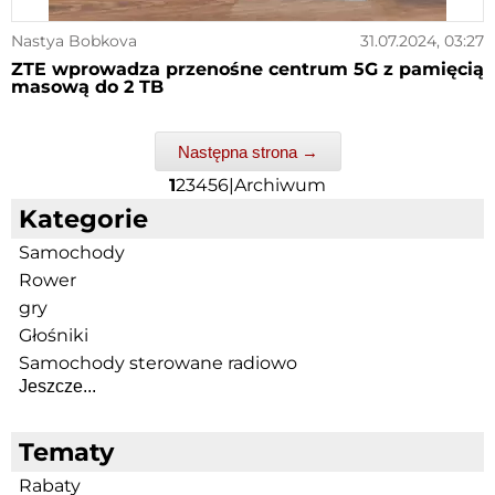
Nastya Bobkova
31.07.2024, 03:27
ZTE wprowadza przenośne centrum 5G z pamięcią
masową do 2 TB
Następna strona →
1
2
3
4
5
6
|
Archiwum
Kategorie
Samochody
Rower
gry
Głośniki
Samochody sterowane radiowo
Jeszcze...
Tematy
Rabaty