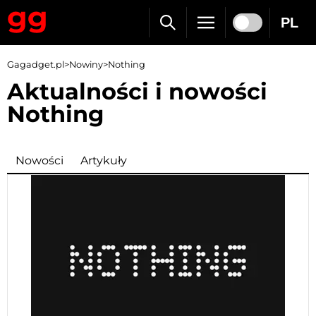
PL
Gagadget.pl
>
Nowiny
>
Nothing
Aktualności i nowości
Nothing
Nowości
Artykuły