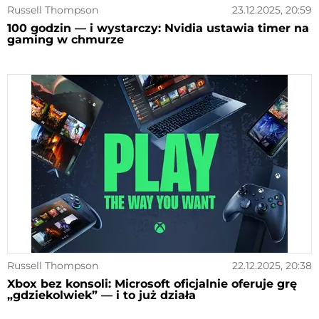
Russell Thompson
23.12.2025, 20:59
100 godzin — i wystarczy: Nvidia ustawia timer na
gaming w chmurze
Russell Thompson
22.12.2025, 20:38
Xbox bez konsoli: Microsoft oficjalnie oferuje grę
„gdziekolwiek” — i to już działa