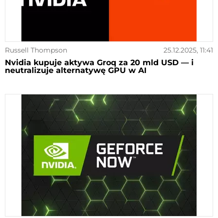
Russell Thompson
25.12.2025, 11:41
Nvidia kupuje aktywa Groq za 20 mld USD — i
neutralizuje alternatywę GPU w AI