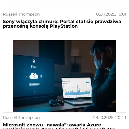
Russell Thompson
05.11.2025, 16:01
Sony włączyła chmurę: Portal stał się prawdziwą
przenośną konsolą PlayStation
Russell Thompson
29.10.2025, 20:43
Microsoft znowu „nawala”: awaria Azure