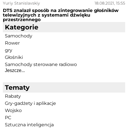
Yuriy Stanislavskiy
18.08.2021, 15:55
DTS znalazł sposób na zintegrowanie głośników
telewizyjnych z systemami dźwięku
przestrzennego
Kategorie
Samochody
Rower
gry
Głośniki
Samochody sterowane radiowo
Jeszcze...
Tematy
Rabaty
Gry-gadżety i aplikacje
Wojsko
PC
Sztuczna inteligencja