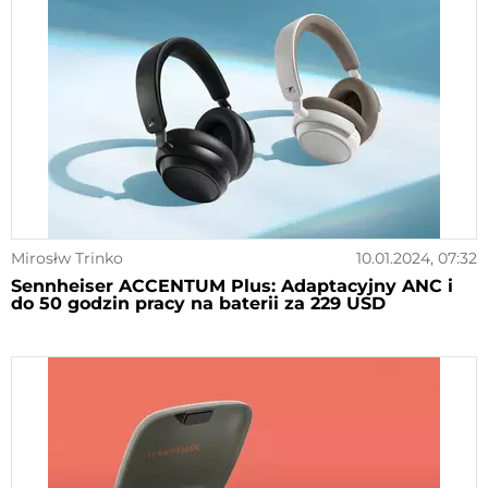
Mirosłw Trinko
10.01.2024, 07:32
Sennheiser ACCENTUM Plus: Adaptacyjny ANC i
do 50 godzin pracy na baterii za 229 USD