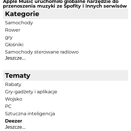
Apple Music uruchomiło globalne narzędzie do
przenoszenia muzyki ze Spofity i innych serwisów
Kategorie
Samochody
Rower
gry
Głośniki
Samochody sterowane radiowo
Jeszcze...
Tematy
Rabaty
Gry-gadżety i aplikacje
Wojsko
PC
Sztuczna inteligencja
Deezer
Jeszcze...