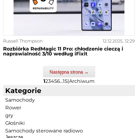
Russell Thompson
12.12.2025, 12:29
Rozbiórka RedMagic 11 Pro: chłodzenie cieczą i
naprawialność 3/10 według iFixit
Następna strona →
1
2
3
4
5
6
...
15
|
Archiwum
Kategorie
Samochody
Rower
gry
Głośniki
Samochody sterowane radiowo
Jeszcze...