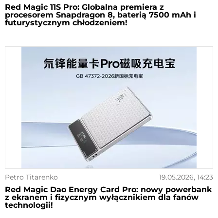
Red Magic 11S Pro: Globalna premiera z
procesorem Snapdragon 8, baterią 7500 mAh i
futurystycznym chłodzeniem!
Petro Titarenko
19.05.2026, 14:23
Red Magic Dao Energy Card Pro: nowy powerbank
z ekranem i fizycznym wyłącznikiem dla fanów
technologii!