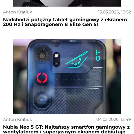
Anton Kratiuk
15.03.2026, 18:52
Nadchodzi potężny tablet gamingowy z ekranem
200 Hz i Snapdragonem 8 Elite Gen 5!
Anton Kratiuk
04.03.2026, 13:49
Nubia Neo 5 GT: Najtańszy smartfon gamingowy z
wentylatorem i superjasnym ekranem debiutuje