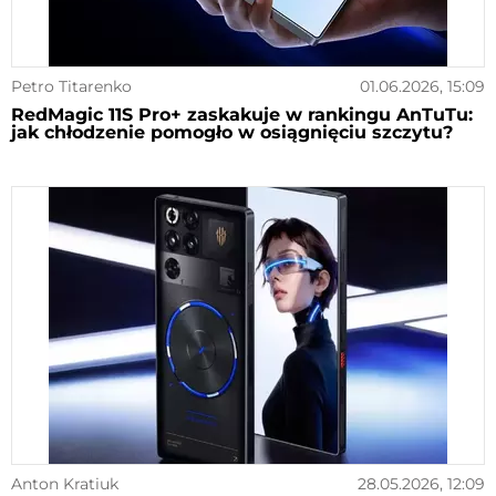
Petro Titarenko
01.06.2026, 15:09
RedMagic 11S Pro+ zaskakuje w rankingu AnTuTu:
jak chłodzenie pomogło w osiągnięciu szczytu?
Anton Kratiuk
28.05.2026, 12:09