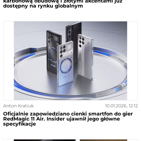
karbonową obudową i złotymi akcentami już
dostępny na rynku globalnym
Anton Kratiuk
10.01.2026, 12:12
Oficjalnie zapowiedziano cienki smartfon do gier
RedMagic 11 Air. Insider ujawnił jego główne
specyfikacje