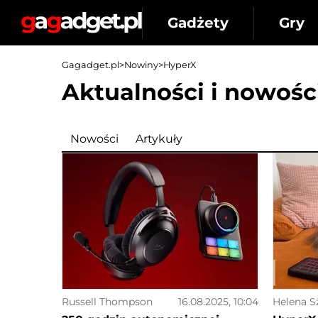
Gadżety
Gry
Gagadget.pl
>
Nowiny
>
HyperX
Aktualności i nowośc
Nowości
Artykuły
Russell Thompson
16.08.2025, 10:04
Helena S