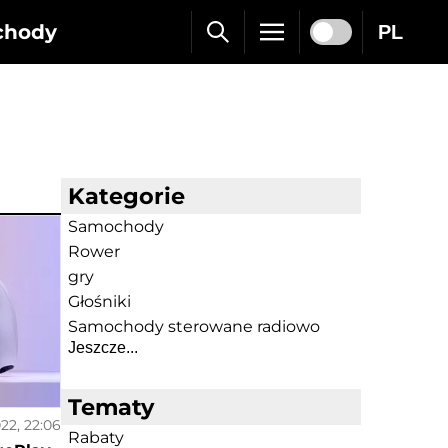
chody
PL
Kategorie
Samochody
Rower
gry
Głośniki
Samochody sterowane radiowo
Jeszcze...
Tematy
022, 22:06
Rabaty