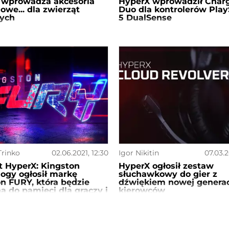
 wprowadza akcesoria
HyperX wprowadził Char
we... dla zwierząt
Duo dla kontrolerów Play
ych
5 DualSense
Trinko
02.06.2021, 12:30
Igor Nikitin
07.03.2
 HyperX: Kingston
HyperX ogłosił zestaw
ogy ogłosił markę
słuchawkowy do gier z
n FURY, która będzie
dźwiękiem nowej generac
 do pamięci dla graczy i
kierowców
 SSD