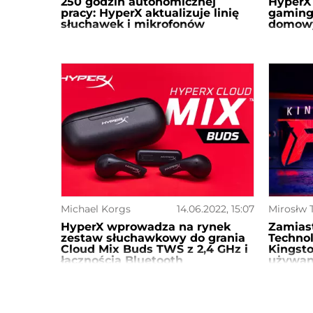
250 godzin autonomicznej
HyperX
pracy: HyperX aktualizuje linię
gamingo
słuchawek i mikrofonów
domow
Michael Korgs
14.06.2022, 15:07
Mirosłw 
HyperX wprowadza na rynek
Zamiast
zestaw słuchawkowy do grania
Technol
Cloud Mix Buds TWS z 2,4 GHz i
Kingsto
łącznością Bluetooth
używana
dysków