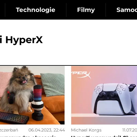
Technologie
Filmy
Samo
i HyperX
zczerbań
06.04.2023, 22:44
Michael Korgs
11.07.2