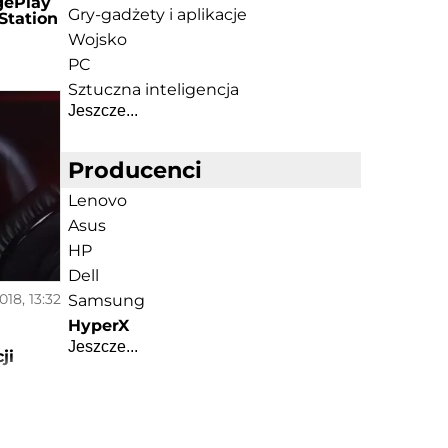
gePlay
Gry-gadżety i aplikacje
Station
Wojsko
PC
Sztuczna inteligencja
Jeszcze...
Producenci
Lenovo
Asus
HP
Dell
018, 13:32
Samsung
HyperX
Jeszcze...
ji