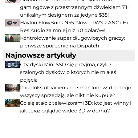
gamingowe z przestrzennym dźwiękiem 7.1 i
unikalnym designem za jedyne $35!
Haylou FlowBuds N55: Nowe TWS z ANC i Hi-
Res Audio za mniej niż 40 dolarów!
Kontrolowanie super długowłosych graczy:
pierwsze spojrzenie na Dispatch
Najnowsze artykuły
Czy dyski Mini SSD się przyjmą, czyli 7
szalonych dysków, o których nie miałeś
pojęcia
Paradoks ultracienkich smartfonów: dlaczego
wszyscy sprzedają, ale nikt nie kupuje?
Co się stało z telewizorami 3D: kto jest winny i
jak teraz oglądać wideo 3D w domu?