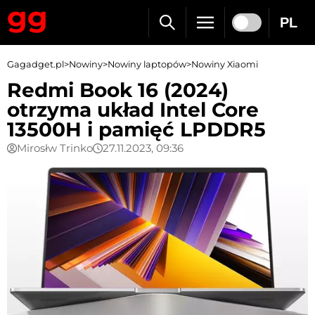
PL
Gagadget.pl
>
Nowiny
>
Nowiny laptopów
>
Nowiny Xiaomi
Redmi Book 16 (2024)
otrzyma układ Intel Core
13500H i pamięć LPDDR5
Mirosłw Trinko
27.11.2023, 09:36