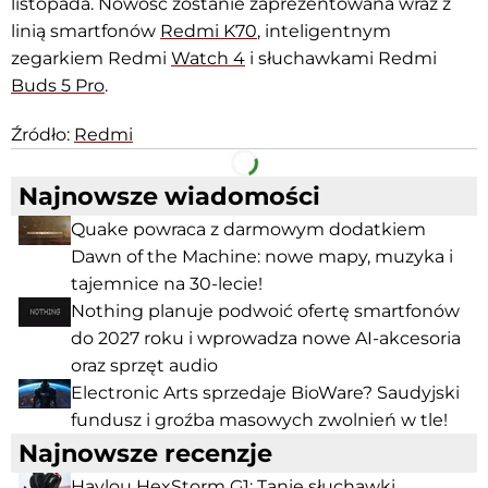
listopada. Nowość zostanie zaprezentowana wraz z
linią smartfonów
Redmi K70
, inteligentnym
zegarkiem Redmi
Watch 4
i słuchawkami Redmi
Buds 5 Pro
.
Źródło:
Redmi
Facebook
Telegram
Najnowsze wiadomości
Quake powraca z darmowym dodatkiem
Dawn of the Machine: nowe mapy, muzyka i
tajemnice na 30-lecie!
Nothing planuje podwoić ofertę smartfonów
do 2027 roku i wprowadza nowe AI-akcesoria
oraz sprzęt audio
Electronic Arts sprzedaje BioWare? Saudyjski
fundusz i groźba masowych zwolnień w tle!
Najnowsze recenzje
Haylou HexStorm G1: Tanie słuchawki