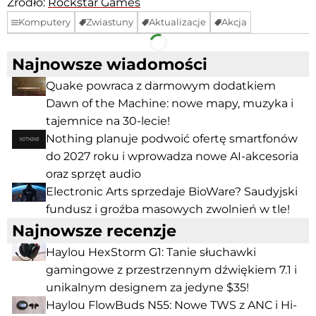
Źródło:
Rockstar Games
Komputery
Zwiastuny
Aktualizacje
Akcja
Facebook
Telegram
Najnowsze wiadomości
Quake powraca z darmowym dodatkiem
Dawn of the Machine: nowe mapy, muzyka i
tajemnice na 30-lecie!
Nothing planuje podwoić ofertę smartfonów
do 2027 roku i wprowadza nowe AI-akcesoria
oraz sprzęt audio
Electronic Arts sprzedaje BioWare? Saudyjski
fundusz i groźba masowych zwolnień w tle!
Najnowsze recenzje
Haylou HexStorm G1: Tanie słuchawki
gamingowe z przestrzennym dźwiękiem 7.1 i
unikalnym designem za jedyne $35!
Haylou FlowBuds N55: Nowe TWS z ANC i Hi-