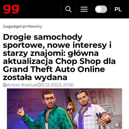
PL
Gagadget.pl
>
Nowiny
Drogie samochody
sportowe, nowe interesy i
starzy znajomi: główna
aktualizacja Chop Shop dla
Grand Theft Auto Online
została wydana
Anton Kratiuk
12.12.2023, 21:00