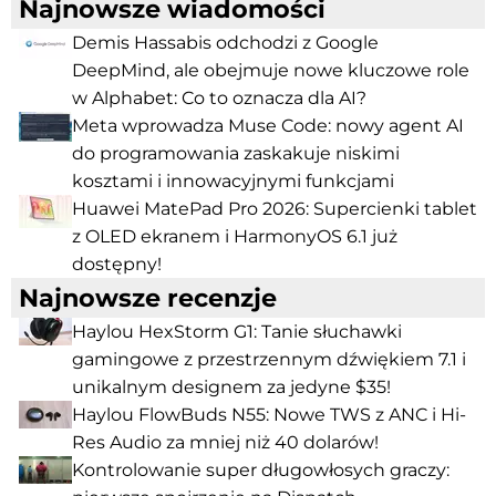
Najnowsze wiadomości
Demis Hassabis odchodzi z Google
DeepMind, ale obejmuje nowe kluczowe role
w Alphabet: Co to oznacza dla AI?
Meta wprowadza Muse Code: nowy agent AI
do programowania zaskakuje niskimi
kosztami i innowacyjnymi funkcjami
Huawei MatePad Pro 2026: Supercienki tablet
z OLED ekranem i HarmonyOS 6.1 już
dostępny!
Najnowsze recenzje
Haylou HexStorm G1: Tanie słuchawki
gamingowe z przestrzennym dźwiękiem 7.1 i
unikalnym designem za jedyne $35!
Haylou FlowBuds N55: Nowe TWS z ANC i Hi-
Res Audio za mniej niż 40 dolarów!
Kontrolowanie super długowłosych graczy: