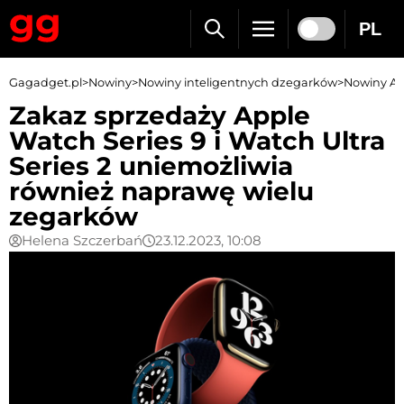
PL
Gagadget.pl
>
Nowiny
>
Nowiny inteligentnych dzegarków
>
Nowiny Ap
Zakaz sprzedaży Apple
Watch Series 9 i Watch Ultra
Series 2 uniemożliwia
również naprawę wielu
zegarków
Helena Szczerbań
23.12.2023, 10:08