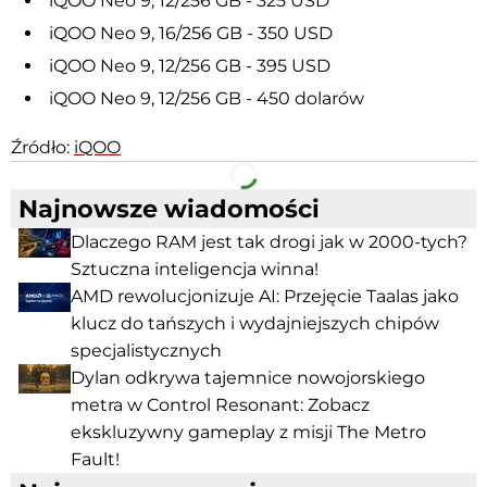
iQOO Neo 9, 12/256 GB - 325 USD
iQOO Neo 9, 16/256 GB - 350 USD
iQOO Neo 9, 12/256 GB - 395 USD
iQOO Neo 9, 12/256 GB - 450 dolarów
Źródło:
iQOO
Facebook
Telegram
Najnowsze wiadomości
Dlaczego RAM jest tak drogi jak w 2000-tych?
Sztuczna inteligencja winna!
AMD rewolucjonizuje AI: Przejęcie Taalas jako
klucz do tańszych i wydajniejszych chipów
specjalistycznych
Dylan odkrywa tajemnice nowojorskiego
metra w Control Resonant: Zobacz
ekskluzywny gameplay z misji The Metro
Fault!