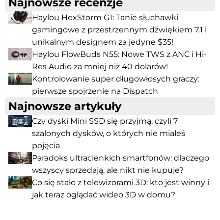
Najnowsze recenzje
Haylou HexStorm G1: Tanie słuchawki
gamingowe z przestrzennym dźwiękiem 7.1 i
unikalnym designem za jedyne $35!
Haylou FlowBuds N55: Nowe TWS z ANC i Hi-
Res Audio za mniej niż 40 dolarów!
Kontrolowanie super długowłosych graczy:
pierwsze spojrzenie na Dispatch
Najnowsze artykuły
Czy dyski Mini SSD się przyjmą, czyli 7
szalonych dysków, o których nie miałeś
pojęcia
Paradoks ultracienkich smartfonów: dlaczego
wszyscy sprzedają, ale nikt nie kupuje?
Co się stało z telewizorami 3D: kto jest winny i
jak teraz oglądać wideo 3D w domu?