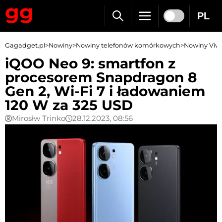
PL
Gagadget.pl
>
Nowiny
>
Nowiny telefonów komórkowych
>
Nowiny Viv
iQOO Neo 9: smartfon z
procesorem Snapdragon 8
Gen 2, Wi-Fi 7 i ładowaniem
120 W za 325 USD
Mirosłw Trinko
28.12.2023, 08:56