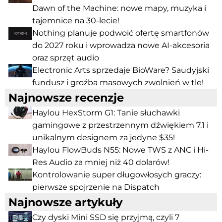
Dawn of the Machine: nowe mapy, muzyka i
tajemnice na 30-lecie!
Nothing planuje podwoić ofertę smartfonów
do 2027 roku i wprowadza nowe AI-akcesoria
oraz sprzęt audio
Electronic Arts sprzedaje BioWare? Saudyjski
fundusz i groźba masowych zwolnień w tle!
Najnowsze recenzje
Haylou HexStorm G1: Tanie słuchawki
gamingowe z przestrzennym dźwiękiem 7.1 i
unikalnym designem za jedyne $35!
Haylou FlowBuds N55: Nowe TWS z ANC i Hi-
Res Audio za mniej niż 40 dolarów!
Kontrolowanie super długowłosych graczy:
pierwsze spojrzenie na Dispatch
Najnowsze artykuły
Czy dyski Mini SSD się przyjmą, czyli 7