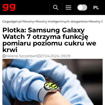
PL
Gagadget.pl
>
Nowiny
>
Nowiny inteligentnych dzegarków
>
Nowiny S
Plotka: Samsung Galaxy
Watch 7 otrzyma funkcję
pomiaru poziomu cukru we
krwi
Helena Szczerbań
27.04.2024, 09:29