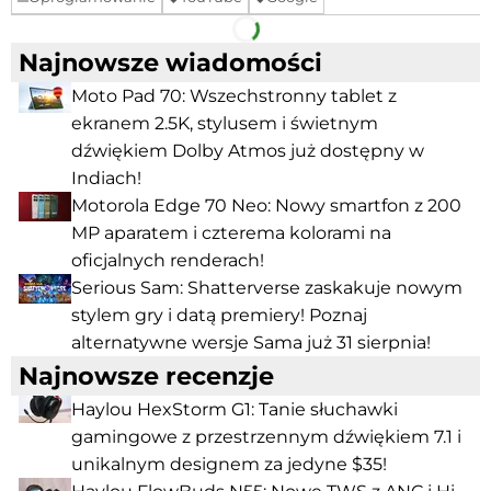
Facebook
Telegram
Najnowsze wiadomości
Moto Pad 70: Wszechstronny tablet z
ekranem 2.5K, stylusem i świetnym
dźwiękiem Dolby Atmos już dostępny w
Indiach!
Motorola Edge 70 Neo: Nowy smartfon z 200
MP aparatem i czterema kolorami na
oficjalnych renderach!
Serious Sam: Shatterverse zaskakuje nowym
stylem gry i datą premiery! Poznaj
alternatywne wersje Sama już 31 sierpnia!
Najnowsze recenzje
Haylou HexStorm G1: Tanie słuchawki
gamingowe z przestrzennym dźwiękiem 7.1 i
unikalnym designem za jedyne $35!