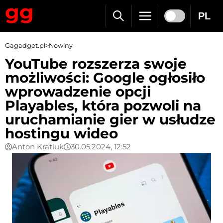
PL
Gagadget.pl
>
Nowiny
YouTube rozszerza swoje
możliwości: Google ogłosiło
wprowadzenie opcji
Playables, która pozwoli na
uruchamianie gier w usłudze
hostingu wideo
Anton Kratiuk
30.05.2024, 12:52