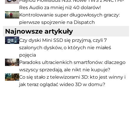
Haylou FlowBuds N55: Nowe TWS z ANC i Hi-
Res Audio za mniej niż 40 dolarów!
Kontrolowanie super długowłosych graczy:
pierwsze spojrzenie na Dispatch
Najnowsze artykuły
Czy dyski Mini SSD się przyjmą, czyli 7
szalonych dysków, o których nie miałeś
pojęcia
Paradoks ultracienkich smartfonów: dlaczego
wszyscy sprzedają, ale nikt nie kupuje?
Co się stało z telewizorami 3D: kto jest winny i
jak teraz oglądać wideo 3D w domu?