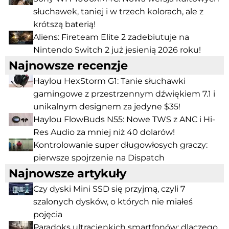
słuchawek, taniej i w trzech kolorach, ale z
krótszą baterią!
Aliens: Fireteam Elite 2 zadebiutuje na
Nintendo Switch 2 już jesienią 2026 roku!
Najnowsze recenzje
Haylou HexStorm G1: Tanie słuchawki
gamingowe z przestrzennym dźwiękiem 7.1 i
unikalnym designem za jedyne $35!
Haylou FlowBuds N55: Nowe TWS z ANC i Hi-
Res Audio za mniej niż 40 dolarów!
Kontrolowanie super długowłosych graczy:
pierwsze spojrzenie na Dispatch
Najnowsze artykuły
Czy dyski Mini SSD się przyjmą, czyli 7
szalonych dysków, o których nie miałeś
pojęcia
Paradoks ultracienkich smartfonów: dlaczego