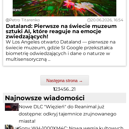
Petro Titarenko
20.06.2026, 16:54
Dataland: Pierwsze na świecie muzeum
sztuki AI, które reaguje na emocje
zwiedzających!
W Los Angeles otwarto Dataland — pierwsze na
świecie muzeum, gdzie SI Google przekształca
biometrię odwiedzających i dane o naturze w
multisensoryczną ...
Następna strona →
1
2
3
4
5
6
...
21
Najnowsze wiadomości
Nowe DLC "Więzień" do Reanimal już
dostępne: odkryj tajemnice zrujnowanego
miasta!
Sony WH-1000XM4C: Nowa wersja kultowych