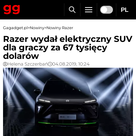
PL
Gagadget.pl
>
Nowiny
>
Nowiny Razer
Razer wydał elektryczny SUV
dla graczy za 67 tysięcy
dolarów
Helena Szczerbań
04.08.2019, 10:24