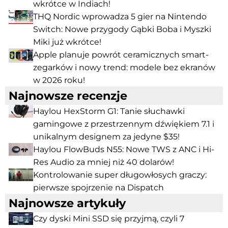
wkrótce w Indiach!
THQ Nordic wprowadza 5 gier na Nintendo
Switch: Nowe przygody Gąbki Boba i Myszki
Miki już wkrótce!
Apple planuje powrót ceramicznych smart-
zegarków i nowy trend: modele bez ekranów
w 2026 roku!
Najnowsze recenzje
Haylou HexStorm G1: Tanie słuchawki
gamingowe z przestrzennym dźwiękiem 7.1 i
unikalnym designem za jedyne $35!
Haylou FlowBuds N55: Nowe TWS z ANC i Hi-
Res Audio za mniej niż 40 dolarów!
Kontrolowanie super długowłosych graczy:
pierwsze spojrzenie na Dispatch
Najnowsze artykuły
Czy dyski Mini SSD się przyjmą, czyli 7