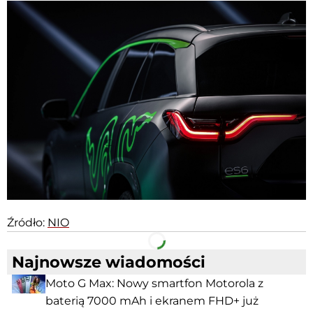
Źródło:
NIO
Facebook
Telegram
Najnowsze wiadomości
Moto G Max: Nowy smartfon Motorola z
baterią 7000 mAh i ekranem FHD+ już