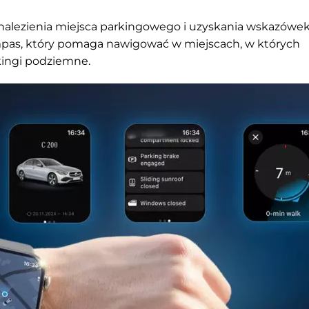
znalezienia miejsca parkingowego i uzyskania wskazówe
mpas, który pomaga nawigować w miejscach, w których
kingi podziemne.