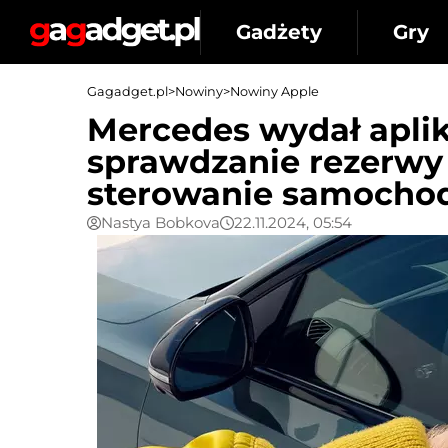
Gadżety
Gry
Gagadget.pl
>
Nowiny
>
Nowiny Apple
Mercedes wydał aplik
sprawdzanie rezerwy 
sterowanie samoch
Nastya Bobkova
22.11.2024, 05:54