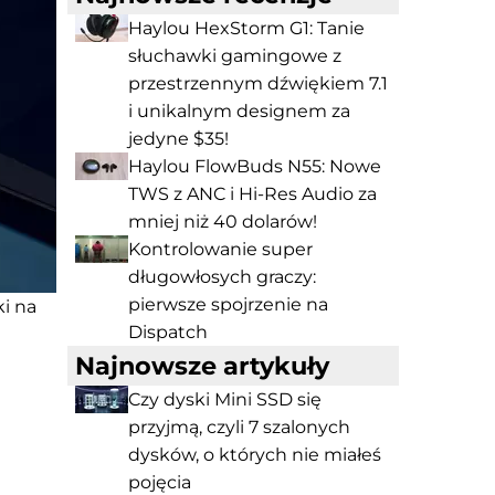
Haylou HexStorm G1: Tanie
słuchawki gamingowe z
przestrzennym dźwiękiem 7.1
i unikalnym designem za
jedyne $35!
Haylou FlowBuds N55: Nowe
TWS z ANC i Hi-Res Audio za
mniej niż 40 dolarów!
Kontrolowanie super
długowłosych graczy:
pierwsze spojrzenie na
i na
Dispatch
Najnowsze artykuły
Czy dyski Mini SSD się
przyjmą, czyli 7 szalonych
dysków, o których nie miałeś
pojęcia