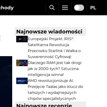
chody
PL
Najnowsze wiadomości
i
Europejski Projekt IRIS²:
Satelitarna Rewolucja
Przeciwko Starlink i Walka o
Suwerenność Cyfrową!
Dlaczego RAM jest tak drogi
jak w 2000-tych? Sztuczna
inteligencja winna!
AMD rewolucjonizuje AI:
Przejęcie Taalas jako klucz do
tańszych i wydajniejszych
chipów specjalistycznych
Najnowsze recenzje