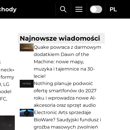
chody
PL
Najnowsze wiadomości
Quake powraca z darmowym
dodatkiem Dawn of the
Machine: nowe mapy,
i
muzyka i tajemnice na 30-
 neck»
lecie!
ę formy
Nothing planuje podwoić
, LG
ofertę smartfonów do 2027
model
roku i wprowadza nowe AI-
FC,
akcesoria oraz sprzęt audio
Electronic Arts sprzedaje
BioWare? Saudyjski fundusz i
groźba masowych zwolnień