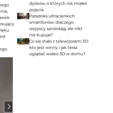
dysków, o których nie miałeś
owego
pojęcia
nia,
Paradoks ultracienkich
hawek
smartfonów: dlaczego
esujący
wszyscy sprzedają, ale nikt
więku
nie kupuje?
est
Co się stało z telewizorami 3D:
kto jest winny i jak teraz
ego.
oglądać wideo 3D w domu?