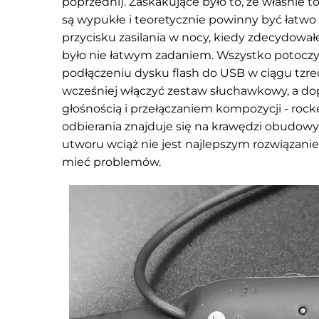
poprzedni). Zaskakujące było to, że właśnie 
są wypukłe i teoretycznie powinny być łatwo 
przycisku zasilania w nocy, kiedy zdecydował
było nie łatwym zadaniem. Wszystko potoczyło
podłączeniu dysku flash do USB w ciągu tzrech
wcześniej włączyć zestaw słuchawkowy, a dop
głośnością i przełączaniem kompozycji - rocker 
odbierania znajduje się na krawędzi obudowy.
utworu wciąż nie jest najlepszym rozwiązaniem
mieć problemów.