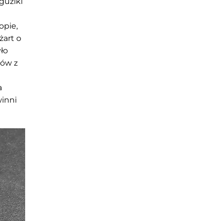
guziki
opie,
żart o
yło
mów z
a
winni