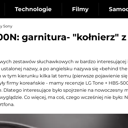
Technologie
Filmy
Samo
dy Sony
N: garnitura- "kołnierz" z
 nowych zestawów słuchawkowych w bardzo interesującej 
 ustalonej nazwy, a po angielsku nazywa się
«behind the
m w tym kierunku kilka lat temu (pierwsze pojawienie si
ły firmy koreańskie - mamy recenzje LG Tone + HBS-500
e. Dlatego interesujące było spojrzenie na nowoczesny 
ądzie. Co więcej, ma coś, czego wcześniej nie było: N
rtfona.