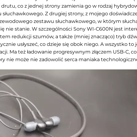
drutu, co z jednej strony zamienia go w rodzaj hybryd
łuchawkowego. Z drugiej strony, z mojego doświadcze
ezprzewodowego zestawu słuchawkowego, w którym słuc
się nie stanie. W szczególności Sony WI-C600N jest inter
stem redukcji szumów, a także (mniej znacząco) tryb dź
znie usłyszeć, co dzieje się obok niego. A wszystko to j
acji. Ma też ładowanie progresywnym złączem USB-C, co
óry nie może nie zadowolić serca maniaka technologiczn