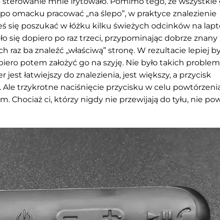
to sterowanie mnie irytowało. Pomimo tego, że wszystkie 
po omacku ​​pracować „na ślepo”, w praktyce znalezienie
eś się poszukać w łóżku kilku świeżych odcinków na lapt
 się dopiero po raz trzeci, przypominając dobrze znany 
 raz ba znaleźć „właściwą” stronę. W rezultacie lepiej b
iero potem założyć go na szyję. Nie było takich proble
jest łatwiejszy do znalezienia, jest większy, a przycisk
 Ale trzykrotne naciśnięcie przycisku w celu powtórzeni
. Chociaż ci, którzy nigdy nie przewijają do tyłu, nie po