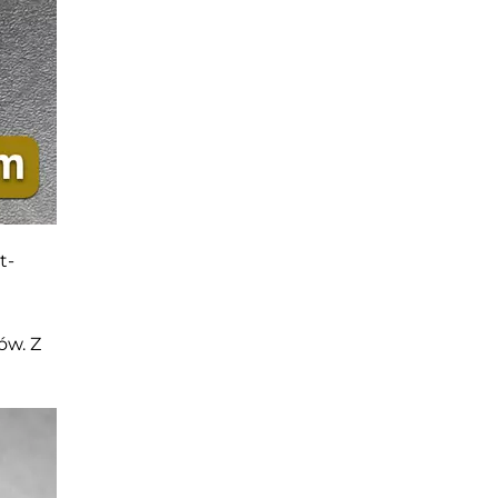
t-
ów. Z