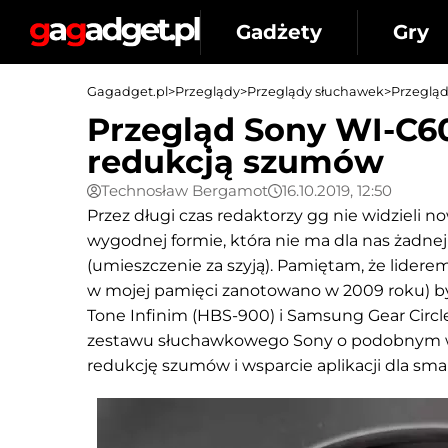
Gadżety
Gry
Gagadget.pl
>
Przeglądy
>
Przeglądy słuchawek
>
Przeglą
Przegląd Sony WI-C600
redukcją szumów
Technosław Bergamot
16.10.2019, 12:50
Przez długi czas redaktorzy gg nie widzieli
wygodnej formie, która nie ma dla nas żadnej
(umieszczenie za szyją). Pamiętam, że lidere
w mojej pamięci zanotowano w 2009 roku) by
Tone Infinim (HBS-900) i Samsung Gear Circl
zestawu słuchawkowego Sony o podobnym wygl
redukcję szumów i wsparcie aplikacji dla sma