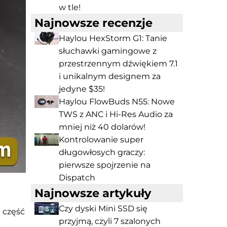
w tle!
Najnowsze recenzje
Haylou HexStorm G1: Tanie
słuchawki gamingowe z
przestrzennym dźwiękiem 7.1
i unikalnym designem za
jedyne $35!
Haylou FlowBuds N55: Nowe
TWS z ANC i Hi-Res Audio za
mniej niż 40 dolarów!
Kontrolowanie super
długowłosych graczy:
pierwsze spojrzenie na
Dispatch
Najnowsze artykuły
Czy dyski Mini SSD się
 część
przyjmą, czyli 7 szalonych