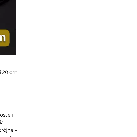
i 20 cm
oste i
ia
rójne -