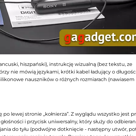
rancuski, hiszpański), instrukcję wizualną (bez tekstu, ze
rzy nie mówią językami, krótki kabel ładujący o długośc
silikonowe nauszników o różnych rozmiarach (nawiasem
 po lewej stronie „kołnierza”. Z wyglądu wszystko jest pr
i głośności i przycisk uniwersalny, który służy do odbieran
jania do tyłu (podwójne dotknięcie - następny utwór, pot