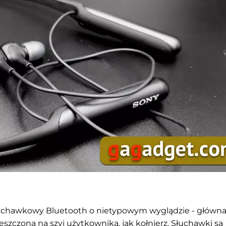
chawkowy Bluetooth o nietypowym wyglądzie - główna
eszczona na szyi użytkownika, jak kołnierz. Słuchawki są