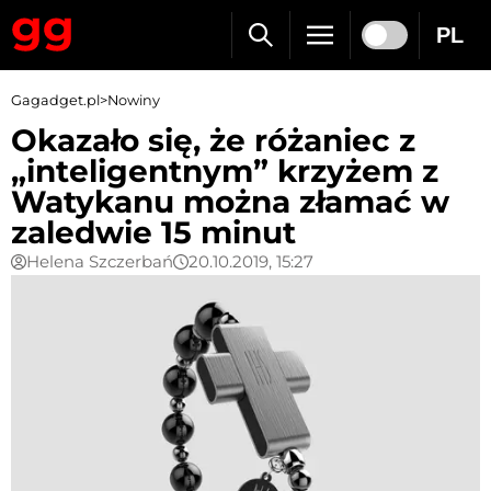
PL
Gagadget.pl
>
Nowiny
Okazało się, że różaniec z
„inteligentnym” krzyżem z
Watykanu można złamać w
zaledwie 15 minut
Helena Szczerbań
20.10.2019, 15:27