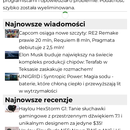
programistami i opowiedział o problemie. Podatność
szybko została wyeliminowana.
Facebook
Telegram
Najnowsze wiadomości
Capcom osiąga nowe szczyty: RE2 Remake
prawie 20 mln, Requiem 8 mln, Pragmata
debiutuje z 2,5 mln!
Elon Musk buduje największy na świecie
kompleks produkcji chipów: Terafab w
Teksasie zaskakuje rozmachem!
UNIGRID i Syntropic Power: Magia sodu -
baterie, które chłoną ciepło i przewyższają lit
w wytrzymałości
Najnowsze recenzje
Haylou HexStorm G1: Tanie słuchawki
gamingowe z przestrzennym dźwiękiem 7.1 i
unikalnym designem za jedyne $35!