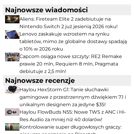
Najnowsze wiadomości
Aliens: Fireteam Elite 2 zadebiutuje na
Nintendo Switch 2 już jesienią 2026 roku!
Lenovo zaskakuje wzrostem na rynku
tabletów, mimo że globalne dostawy spadają
o 10% w 2026 roku
Capcom osiąga nowe szczyty: RE2 Remake
prawie 20 mln, Requiem 8 mln, Pragmata
debiutuje z 2,5 mln!
Najnowsze recenzje
Haylou HexStorm G1: Tanie słuchawki
gamingowe z przestrzennym dźwiękiem 7.1 i
unikalnym designem za jedyne $35!
Haylou FlowBuds N55: Nowe TWS z ANC i Hi-
Res Audio za mniej niż 40 dolarów!
Kontrolowanie super długowłosych graczy: