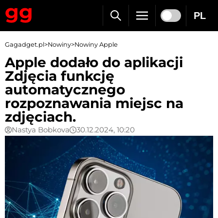
PL
Gagadget.pl
>
Nowiny
>
Nowiny Apple
Apple dodało do aplikacji
Zdjęcia funkcję
automatycznego
rozpoznawania miejsc na
zdjęciach.
Nastya Bobkova
30.12.2024, 10:20