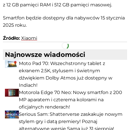
z 12 GB pamięci RAM i 512 GB pamięci masowej.
Smartfon będzie dostępny dla nabywców 15 stycznia
2025 roku.
Źródło:
Xiaomi
Facebook
Telegram
Najnowsze wiadomości
Moto Pad 70: Wszechstronny tablet z
ekranem 2.5K, stylusem i świetnym
dźwiękiem Dolby Atmos już dostępny w
Indiach!
Motorola Edge 70 Neo: Nowy smartfon z 200
MP aparatem i czterema kolorami na
oficjalnych renderach!
Serious Sam: Shatterverse zaskakuje nowym
stylem gry i datą premiery! Poznaj
alternatywne wersje Sama już 31 sierpnia!