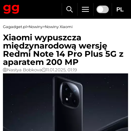
PL
Gagadget.pl
>
Nowiny
>
Nowiny Xiaomi
Xiaomi wypuszcza
międzynarodową wersję
Redmi Note 14 Pro Plus 5G z
aparatem 200 MP
Nastya Bobkova
11.01.2025, 01:19