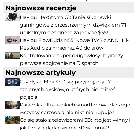
Najnowsze recenzje
Haylou HexStorm G1: Tanie słuchawki
gamingowe z przestrzennym dźwiękiem 7.1 i
unikalnym designem za jedyne $35!
Haylou FlowBuds N55: Nowe TWS z ANC i Hi-
Res Audio za mniej niż 40 dolarów!
Kontrolowanie super długowłosych graczy:
pierwsze spojrzenie na Dispatch
Najnowsze artykuły
Czy dyski Mini SSD się przyjmą, czyli 7
szalonych dysków, o których nie miałeś
pojęcia
Paradoks ultracienkich smartfonów: dlaczego
wszyscy sprzedają, ale nikt nie kupuje?
Co się stało z telewizorami 3D: kto jest winny i
jak teraz oglądać wideo 3D w domu?