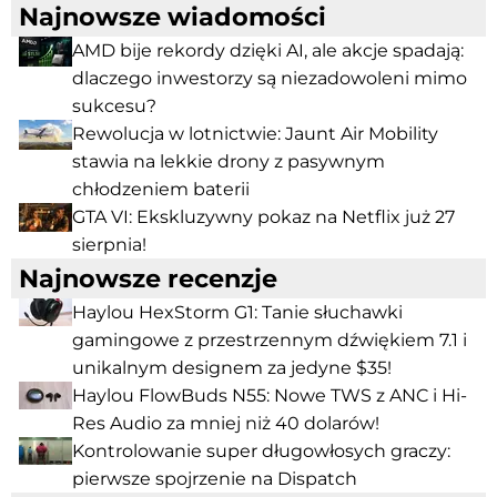
Najnowsze wiadomości
AMD bije rekordy dzięki AI, ale akcje spadają:
dlaczego inwestorzy są niezadowoleni mimo
sukcesu?
Rewolucja w lotnictwie: Jaunt Air Mobility
stawia na lekkie drony z pasywnym
chłodzeniem baterii
GTA VI: Ekskluzywny pokaz na Netflix już 27
sierpnia!
Najnowsze recenzje
Haylou HexStorm G1: Tanie słuchawki
gamingowe z przestrzennym dźwiękiem 7.1 i
unikalnym designem za jedyne $35!
Haylou FlowBuds N55: Nowe TWS z ANC i Hi-
Res Audio za mniej niż 40 dolarów!
Kontrolowanie super długowłosych graczy:
pierwsze spojrzenie na Dispatch