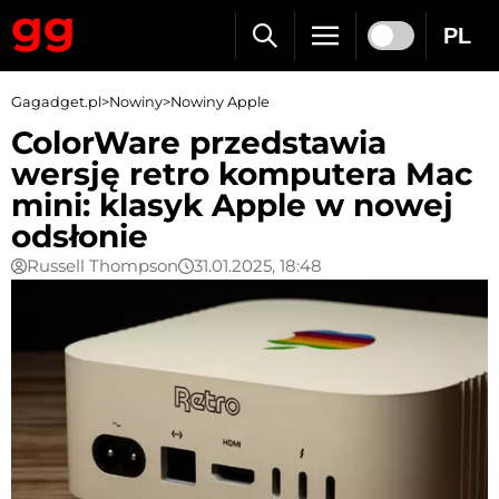
PL
Gagadget.pl
>
Nowiny
>
Nowiny Apple
ColorWare przedstawia
wersję retro komputera Mac
mini: klasyk Apple w nowej
odsłonie
Russell Thompson
31.01.2025, 18:48