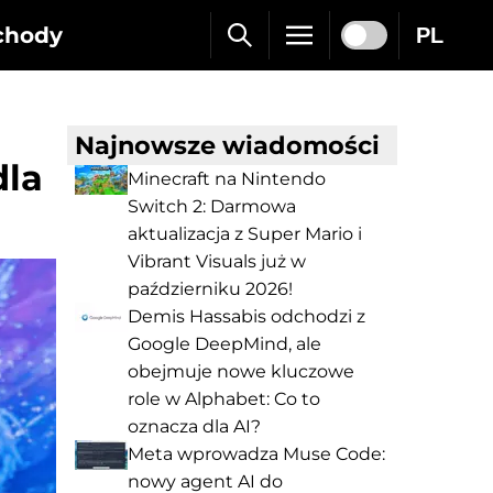
chody
PL
Najnowsze wiadomości
dla
Minecraft na Nintendo
Switch 2: Darmowa
aktualizacja z Super Mario i
Vibrant Visuals już w
październiku 2026!
Demis Hassabis odchodzi z
Google DeepMind, ale
obejmuje nowe kluczowe
role w Alphabet: Co to
oznacza dla AI?
Meta wprowadza Muse Code:
nowy agent AI do