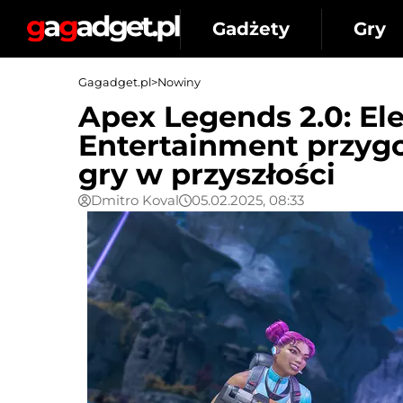
Gadżety
Gry
Gagadget.pl
>
Nowiny
Apex Legends 2.0: El
Entertainment przygo
gry w przyszłości
Dmitro Koval
05.02.2025, 08:33