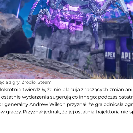
ęcia z gry. Źródło: Steam
okrotnie twierdziły, że nie planują znaczących zmian ani
 ostatnie wydarzenia sugerują co innego: podczas ostatn
tor generalny Andrew
Wilson
przyznał, że gra odniosła o
raczy. Przyznał jednak, że jej ostatnia trajektoria nie s