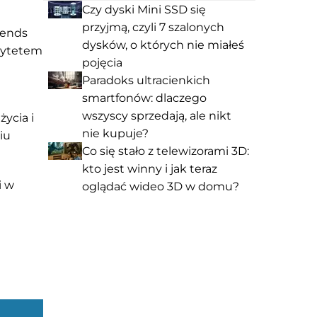
Czy dyski Mini SSD się
przyjmą, czyli 7 szalonych
gends
dysków, o których nie miałeś
orytetem
pojęcia
Paradoks ultracienkich
smartfonów: dlaczego
wszyscy sprzedają, ale nikt
życia i
nie kupuje?
iu
Co się stało z telewizorami 3D:
kto jest winny i jak teraz
i w
oglądać wideo 3D w domu?