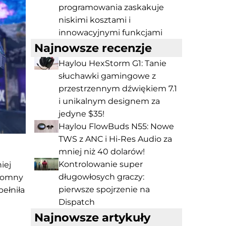
programowania zaskakuje
niskimi kosztami i
innowacyjnymi funkcjami
Najnowsze recenzje
Haylou HexStorm G1: Tanie
słuchawki gamingowe z
przestrzennym dźwiękiem 7.1
i unikalnym designem za
jedyne $35!
Haylou FlowBuds N55: Nowe
TWS z ANC i Hi-Res Audio za
mniej niż 40 dolarów!
Kontrolowanie super
iej
długowłosych graczy:
gromny
pierwsze spojrzenie na
pełniła
Dispatch
Najnowsze artykuły