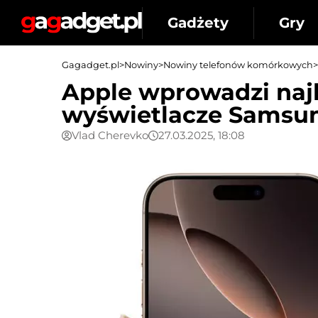
Gadżety
Gry
Gagadget.pl
>
Nowiny
>
Nowiny telefonów komórkowych
>
Apple wprowadzi naj
wyświetlacze Samsung
Vlad Cherevko
27.03.2025, 18:08