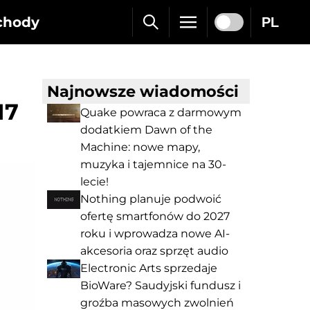
chody
PL
Najnowsze wiadomości
17
Quake powraca z darmowym
dodatkiem Dawn of the
Machine: nowe mapy,
muzyka i tajemnice na 30-
lecie!
Nothing planuje podwoić
ofertę smartfonów do 2027
roku i wprowadza nowe AI-
akcesoria oraz sprzęt audio
Electronic Arts sprzedaje
BioWare? Saudyjski fundusz i
groźba masowych zwolnień