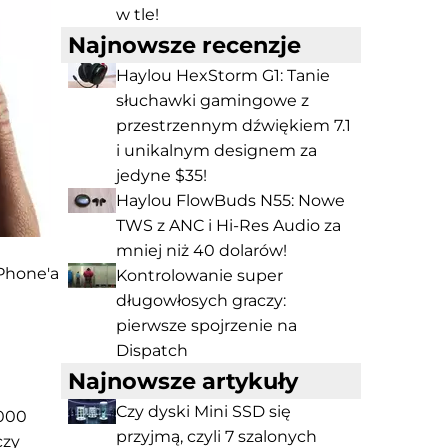
w tle!
Najnowsze recenzje
Haylou HexStorm G1: Tanie
słuchawki gamingowe z
przestrzennym dźwiękiem 7.1
i unikalnym designem za
jedyne $35!
Haylou FlowBuds N55: Nowe
TWS z ANC i Hi-Res Audio za
mniej niż 40 dolarów!
Phone'a
Kontrolowanie super
długowłosych graczy:
pierwsze spojrzenie na
Dispatch
Najnowsze artykuły
Czy dyski Mini SSD się
3000
przyjmą, czyli 7 szalonych
czy