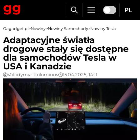
PL
Gagadget.pl
>
Nowiny
>
Nowiny Samochody
>
Nowiny Tesla
Adaptacyjne światła
drogowe stały się dostępne
dla samochodów Tesla w
USA i Kanadzie
Volodymyr Kolominov
15.04.2025, 14:11