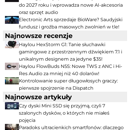
do 2027 roku i wprowadza nowe AI-akcesoria
oraz sprzęt audio
Electronic Arts sprzedaje BioWare? Saudyjski
fundusz i groźba masowych zwolnień w tle!
Najnowsze recenzje
Haylou HexStorm G1: Tanie słuchawki
gamingowe z przestrzennym dźwiękiem 7.1 i
unikalnym designem za jedyne $35!
Haylou FlowBuds N55: Nowe TWS z ANC i Hi-
Res Audio za mniej niż 40 dolarów!
Kontrolowanie super długowłosych graczy:
pierwsze spojrzenie na Dispatch
Najnowsze artykuły
Czy dyski Mini SSD się przyjmą, czyli 7
szalonych dysków, o których nie miałeś
pojęcia
Paradoks ultracienkich smartfonów: dlaczego