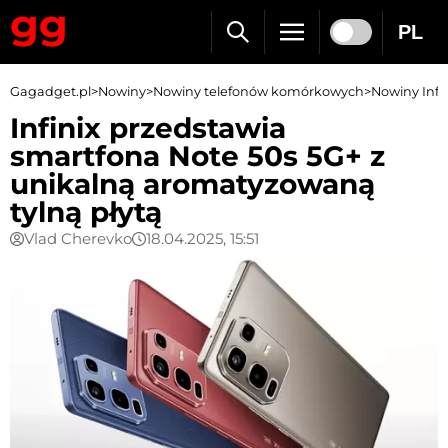
PL
Gagadget.pl
>
Nowiny
>
Nowiny telefonów komórkowych
>
Nowiny Infi
Infinix przedstawia
smartfona Note 50s 5G+ z
unikalną aromatyzowaną
tylną płytą
Vlad Cherevko
18.04.2025, 15:51