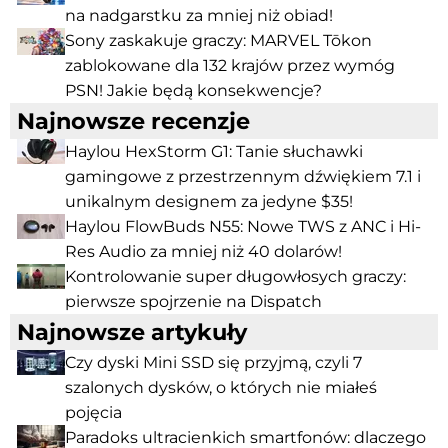
na nadgarstku za mniej niż obiad!
Sony zaskakuje graczy: MARVEL Tōkon
zablokowane dla 132 krajów przez wymóg
PSN! Jakie będą konsekwencje?
Najnowsze recenzje
Haylou HexStorm G1: Tanie słuchawki
gamingowe z przestrzennym dźwiękiem 7.1 i
unikalnym designem za jedyne $35!
Haylou FlowBuds N55: Nowe TWS z ANC i Hi-
Res Audio za mniej niż 40 dolarów!
Kontrolowanie super długowłosych graczy:
pierwsze spojrzenie na Dispatch
Najnowsze artykuły
Czy dyski Mini SSD się przyjmą, czyli 7
szalonych dysków, o których nie miałeś
pojęcia
Paradoks ultracienkich smartfonów: dlaczego