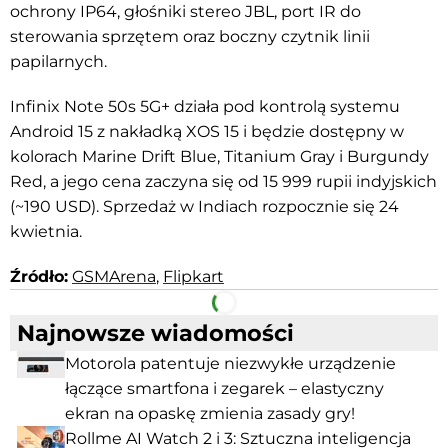
ochrony IP64, głośniki stereo JBL, port IR do
sterowania sprzętem oraz boczny czytnik linii
papilarnych.
Infinix Note 50s 5G+ działa pod kontrolą systemu
Android 15 z nakładką XOS 15 i będzie dostępny w
kolorach Marine Drift Blue, Titanium Gray i Burgundy
Red, a jego cena zaczyna się od 15 999 rupii indyjskich
(~190 USD). Sprzedaż w Indiach rozpocznie się 24
kwietnia.
Źródło:
GSMArena
,
Flipkart
Facebook
Telegram
Najnowsze wiadomości
Motorola patentuje niezwykłe urządzenie
łączące smartfona i zegarek – elastyczny
ekran na opaskę zmienia zasady gry!
Rollme AI Watch 2 i 3: Sztuczna inteligencja