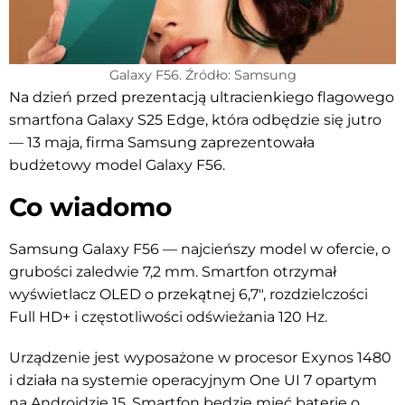
Galaxy F56. Źródło: Samsung
Na dzień przed prezentacją ultracienkiego flagowego
smartfona Galaxy S25 Edge, która odbędzie się jutro
— 13 maja, firma Samsung zaprezentowała
budżetowy model Galaxy F56.
Co wiadomo
Samsung Galaxy F56 — najcieńszy model w ofercie, o
grubości zaledwie 7,2 mm. Smartfon otrzymał
wyświetlacz OLED o przekątnej 6,7″, rozdzielczości
Full HD+ i częstotliwości odświeżania 120 Hz.
Urządzenie jest wyposażone w procesor Exynos 1480
i działa na systemie operacyjnym One UI 7 opartym
na Androidzie 15. Smartfon będzie mieć baterię o