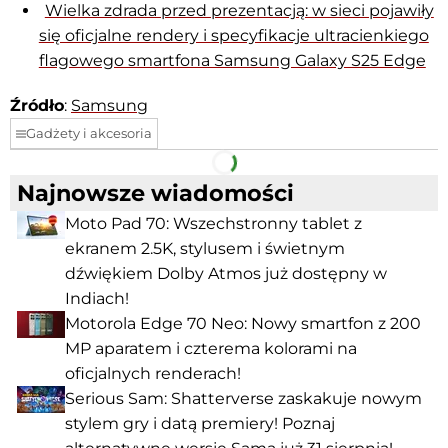
Wielka zdrada przed prezentacją: w sieci pojawiły
się oficjalne rendery i specyfikacje ultracienkiego
flagowego smartfona Samsung Galaxy S25 Edge
Źródło
:
Samsung
Gadżety i akcesoria
Facebook
Telegram
Najnowsze wiadomości
Moto Pad 70: Wszechstronny tablet z
ekranem 2.5K, stylusem i świetnym
dźwiękiem Dolby Atmos już dostępny w
Indiach!
Motorola Edge 70 Neo: Nowy smartfon z 200
MP aparatem i czterema kolorami na
oficjalnych renderach!
Serious Sam: Shatterverse zaskakuje nowym
stylem gry i datą premiery! Poznaj