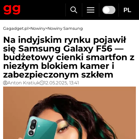
PL
Gagadget.pl
>
Nowiny
>
Nowiny Samsung
Na indyjskim rynku pojawił
się Samsung Galaxy F56 —
budżetowy cienki smartfon z
niezłym blokiem kamer i
zabezpieczonym szkłem
Anton Kratiuk
12.05.2025, 13:41