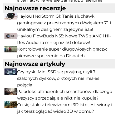
alternatywne wersje Sama już 31 sierpnia!
Najnowsze recenzje
Haylou HexStorm G1: Tanie słuchawki
gamingowe z przestrzennym dźwiękiem 7.1 i
unikalnym designem za jedyne $35!
Haylou FlowBuds N55: Nowe TWS z ANC i Hi-
Res Audio za mniej niż 40 dolarów!
Kontrolowanie super długowłosych graczy:
pierwsze spojrzenie na Dispatch
Najnowsze artykuły
Czy dyski Mini SSD się przyjmą, czyli 7
szalonych dysków, o których nie miałeś
pojęcia
Paradoks ultracienkich smartfonów: dlaczego
wszyscy sprzedają, ale nikt nie kupuje?
Co się stało z telewizorami 3D: kto jest winny i
jak teraz oglądać wideo 3D w domu?