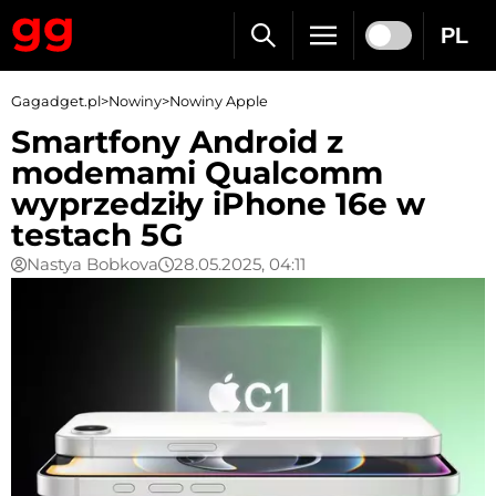
PL
Gagadget.pl
>
Nowiny
>
Nowiny Apple
Smartfony Android z
modemami Qualcomm
wyprzedziły iPhone 16e w
testach 5G
Nastya Bobkova
28.05.2025, 04:11