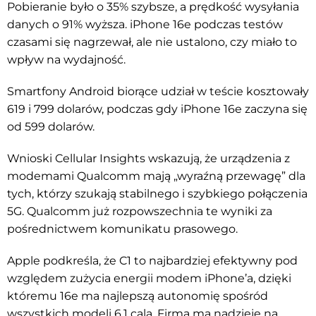
Pobieranie było o 35% szybsze, a prędkość wysyłania
danych o 91% wyższa. iPhone 16e podczas testów
czasami się nagrzewał, ale nie ustalono, czy miało to
wpływ na wydajność.
Smartfony Android biorące udział w teście kosztowały
619 i 799 dolarów, podczas gdy iPhone 16e zaczyna się
od 599 dolarów.
Wnioski Cellular Insights wskazują, że urządzenia z
modemami Qualcomm mają „wyraźną przewagę” dla
tych, którzy szukają stabilnego i szybkiego połączenia
5G. Qualcomm już rozpowszechnia te wyniki za
pośrednictwem komunikatu prasowego.
Apple podkreśla, że C1 to najbardziej efektywny pod
względem zużycia energii modem iPhone’a, dzięki
któremu 16e ma najlepszą autonomię spośród
wszystkich modeli 6,1 cala. Firma ma nadzieję na