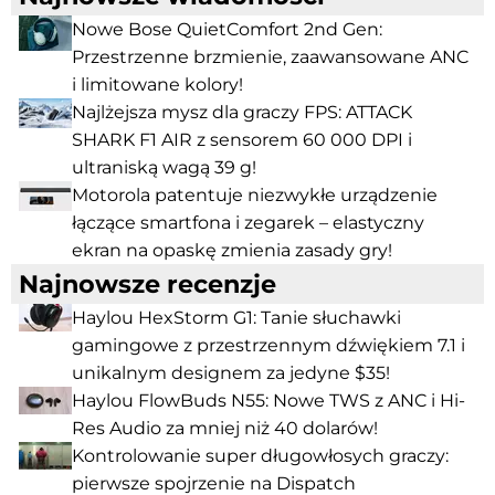
Nowe Bose QuietComfort 2nd Gen:
Przestrzenne brzmienie, zaawansowane ANC
i limitowane kolory!
Najlżejsza mysz dla graczy FPS: ATTACK
SHARK F1 AIR z sensorem 60 000 DPI i
ultraniską wagą 39 g!
Motorola patentuje niezwykłe urządzenie
łączące smartfona i zegarek – elastyczny
ekran na opaskę zmienia zasady gry!
Najnowsze recenzje
Haylou HexStorm G1: Tanie słuchawki
gamingowe z przestrzennym dźwiękiem 7.1 i
unikalnym designem za jedyne $35!
Haylou FlowBuds N55: Nowe TWS z ANC i Hi-
Res Audio za mniej niż 40 dolarów!
Kontrolowanie super długowłosych graczy:
pierwsze spojrzenie na Dispatch