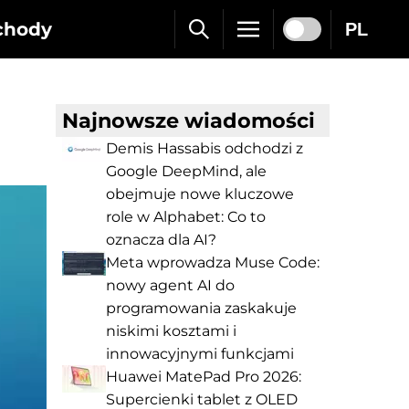
chody
PL
Najnowsze wiadomości
Demis Hassabis odchodzi z
Google DeepMind, ale
obejmuje nowe kluczowe
role w Alphabet: Co to
oznacza dla AI?
Meta wprowadza Muse Code:
nowy agent AI do
programowania zaskakuje
niskimi kosztami i
innowacyjnymi funkcjami
Huawei MatePad Pro 2026:
Supercienki tablet z OLED