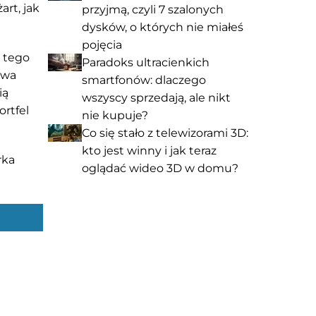
art, jak
przyjmą, czyli 7 szalonych
dysków, o których nie miałeś
pojęcia
 tego
Paradoks ultracienkich
owa
smartfonów: dlaczego
ią
wszyscy sprzedają, ale nikt
ortfel
nie kupuje?
Co się stało z telewizorami 3D:
kto jest winny i jak teraz
rka
oglądać wideo 3D w domu?
echnologie
Oprogramowanie