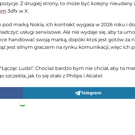
ozycje. Z drugiej strony, to może być kolejny nieudany ż
tem
3dfx w X.
pod marką Nokia, ich kontrakt wygasa w 2026 roku i do
adczyć usługi serwisowe. Ale nie wydaje się, aby ta um
hce handlować swoją marką, dopóki ktoś jest gotów za n
iąż jest silnym graczem na rynku komunikacji, więc ich p
"Łącząc Ludzi". Chociaż bardzo bym nie chciał, aby ta ma
zczebla, jak to się stało z Philips i Alcatel.
Telegram
Gadżety
Gry
T