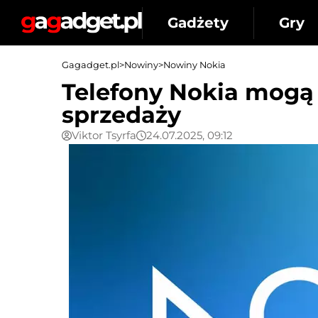
Gadżety
Gry
Gagadget.pl
>
Nowiny
>
Nowiny Nokia
Telefony Nokia mogą
sprzedaży
Viktor Tsyrfa
24.07.2025, 09:12