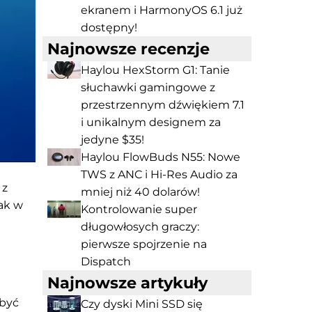
ekranem i HarmonyOS 6.1 już
dostępny!
Najnowsze recenzje
Haylou HexStorm G1: Tanie
słuchawki gamingowe z
przestrzennym dźwiękiem 7.1
i unikalnym designem za
jedyne $35!
Haylou FlowBuds N55: Nowe
TWS z ANC i Hi-Res Audio za
 z
mniej niż 40 dolarów!
jak w
Kontrolowanie super
długowłosych graczy:
pierwsze spojrzenie na
Dispatch
Najnowsze artykuły
 być
Czy dyski Mini SSD się