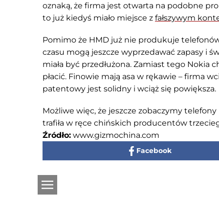
oznaką, że firma jest otwarta na podobne prop
to już kiedyś miało miejsce z
fałszywym kon
Pomimo że HMD już nie produkuje telefonów 
czasu mogą jeszcze wyprzedawać zapasy i świ
miała być przedłużona. Zamiast tego Nokia c
płacić. Finowie mają asa w rękawie – firma wc
patentowy jest solidny i wciąż się powiększa.
Możliwe więc, że jeszcze zobaczymy telefony 
trafiła w ręce chińskich producentów trzeciego s
Źródło:
www.gizmochina.com
Facebook
O witrynie
Wojsko