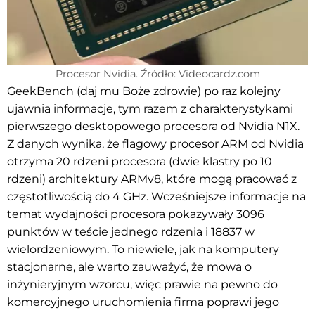
Procesor Nvidia. Źródło: Videocardz.com
GeekBench (daj mu Boże zdrowie) po raz kolejny
ujawnia informacje, tym razem z charakterystykami
pierwszego desktopowego procesora od Nvidia N1X.
Z danych wynika, że flagowy procesor ARM od Nvidia
otrzyma 20 rdzeni procesora (dwie klastry po 10
rdzeni) architektury ARMv8, które mogą pracować z
częstotliwością do 4 GHz. Wcześniejsze informacje na
temat wydajności procesora
pokazywały
3096
punktów w teście jednego rdzenia i 18837 w
wielordzeniowym. To niewiele, jak na komputery
stacjonarne, ale warto zauważyć, że mowa o
inżynieryjnym wzorcu, więc prawie na pewno do
komercyjnego uruchomienia firma poprawi jego