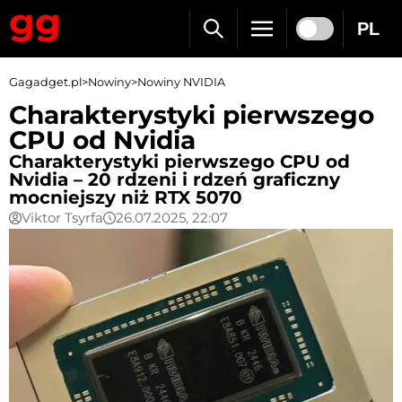
PL
Gagadget.pl
>
Nowiny
>
Nowiny NVIDIA
Charakterystyki pierwszego
CPU od Nvidia
Charakterystyki pierwszego CPU od
Nvidia – 20 rdzeni i rdzeń graficzny
mocniejszy niż RTX 5070
Viktor Tsyrfa
26.07.2025, 22:07