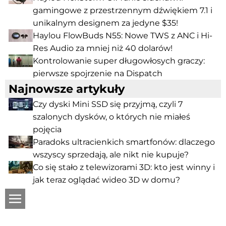
gamingowe z przestrzennym dźwiękiem 7.1 i
unikalnym designem za jedyne $35!
Haylou FlowBuds N55: Nowe TWS z ANC i Hi-
Res Audio za mniej niż 40 dolarów!
Kontrolowanie super długowłosych graczy:
pierwsze spojrzenie na Dispatch
Najnowsze artykuły
Czy dyski Mini SSD się przyjmą, czyli 7
szalonych dysków, o których nie miałeś
pojęcia
Paradoks ultracienkich smartfonów: dlaczego
wszyscy sprzedają, ale nikt nie kupuje?
Co się stało z telewizorami 3D: kto jest winny i
jak teraz oglądać wideo 3D w domu?
ru