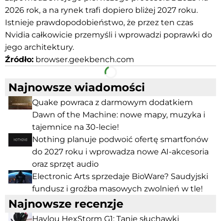
2026 rok, a na rynek trafi dopiero bliżej 2027 roku.
Istnieje prawdopodobieństwo, że przez ten czas
Nvidia całkowicie przemyśli i wprowadzi poprawki do
jego architektury.
Źródło:
browser.geekbench.com
Facebook
Telegram
Najnowsze wiadomości
Quake powraca z darmowym dodatkiem
Dawn of the Machine: nowe mapy, muzyka i
tajemnice na 30-lecie!
Nothing planuje podwoić ofertę smartfonów
do 2027 roku i wprowadza nowe AI-akcesoria
oraz sprzęt audio
Electronic Arts sprzedaje BioWare? Saudyjski
fundusz i groźba masowych zwolnień w tle!
Najnowsze recenzje
Haylou HexStorm G1: Tanie słuchawki