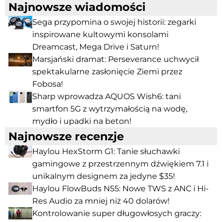
Najnowsze wiadomości
Sega przypomina o swojej historii: zegarki
inspirowane kultowymi konsolami
Dreamcast, Mega Drive i Saturn!
Marsjański dramat: Perseverance uchwycił
spektakularne zasłonięcie Ziemi przez
Fobosa!
Sharp wprowadza AQUOS Wish6: tani
smartfon 5G z wytrzymałością na wodę,
mydło i upadki na beton!
Najnowsze recenzje
Haylou HexStorm G1: Tanie słuchawki
gamingowe z przestrzennym dźwiękiem 7.1 i
unikalnym designem za jedyne $35!
Haylou FlowBuds N55: Nowe TWS z ANC i Hi-
Res Audio za mniej niż 40 dolarów!
Kontrolowanie super długowłosych graczy: