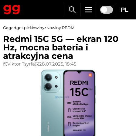
PL
Gagadget.pl
>
Nowiny
>
Nowiny REDMI
Redmi 15C 5G — ekran 120
Hz, mocna bateria i
atrakcyjna cena
Viktor Tsyrfa
28.07.2025, 18:45