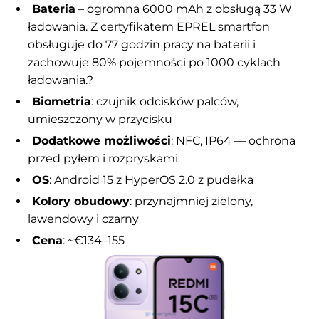
Bateria
– ogromna 6000 mAh z obsługą 33 W
ładowania. Z certyfikatem EPREL smartfon
obsługuje do 77 godzin pracy na baterii i
zachowuje 80% pojemności po 1000 cyklach
ładowania.?
Biometria
: czujnik odcisków palców,
umieszczony w przycisku
Dodatkowe możliwości
: NFC, IP64 — ochrona
przed pyłem i rozpryskami
OS
: Android 15 z HyperOS 2.0 z pudełka
Kolory obudowy
: przynajmniej zielony,
lawendowy i czarny
Cena
: ~€134–155