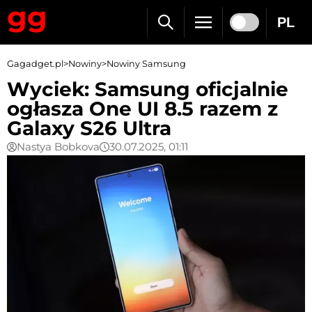
PL
Gagadget.pl
>
Nowiny
>
Nowiny Samsung
Wyciek: Samsung oficjalnie
ogłasza One UI 8.5 razem z
Galaxy S26 Ultra
Nastya Bobkova
30.07.2025, 01:11