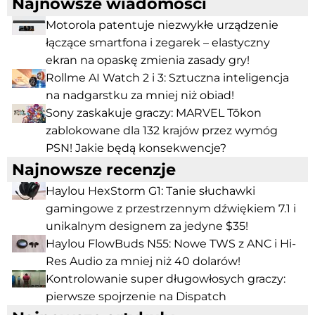
Najnowsze wiadomości
Motorola patentuje niezwykłe urządzenie
łączące smartfona i zegarek – elastyczny
ekran na opaskę zmienia zasady gry!
Rollme AI Watch 2 i 3: Sztuczna inteligencja
na nadgarstku za mniej niż obiad!
Sony zaskakuje graczy: MARVEL Tōkon
zablokowane dla 132 krajów przez wymóg
PSN! Jakie będą konsekwencje?
Najnowsze recenzje
Haylou HexStorm G1: Tanie słuchawki
gamingowe z przestrzennym dźwiękiem 7.1 i
unikalnym designem za jedyne $35!
Haylou FlowBuds N55: Nowe TWS z ANC i Hi-
Res Audio za mniej niż 40 dolarów!
Kontrolowanie super długowłosych graczy:
pierwsze spojrzenie na Dispatch