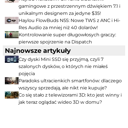
gamingowe z przestrzennym dźwiękiem 7.1 i
unikalnym designem za jedyne $35!
Haylou FlowBuds N55: Nowe TWS z ANC i Hi-
Res Audio za mniej niż 40 dolarów!
Kontrolowanie super długowłosych graczy:
pierwsze spojrzenie na Dispatch
Najnowsze artykuły
Czy dyski Mini SSD się przyjmą, czyli 7
szalonych dysków, o których nie miałeś
pojęcia
Paradoks ultracienkich smartfonów: dlaczego
wszyscy sprzedają, ale nikt nie kupuje?
Co się stało z telewizorami 3D: kto jest winny i
jak teraz oglądać wideo 3D w domu?