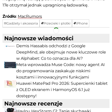
17e otrzymał jednak upragnioną ładowarkę.
Źródło
:
MacRumors
Gadżety i akcesoria
Przecieki i plotki
iPhone
Facebook
Telegram
Najnowsze wiadomości
Demis Hassabis odchodzi z Google
DeepMind, ale obejmuje nowe kluczowe role
w Alphabet: Co to oznacza dla AI?
Meta wprowadza Muse Code: nowy agent AI
do programowania zaskakuje niskimi
kosztami i innowacyjnymi funkcjami
Huawei MatePad Pro 2026: Supercienki tablet
z OLED ekranem i HarmonyOS 6.1 już
dostępny!
Najnowsze recenzje
Haylou HexStorm G1: Tanie słuchawki