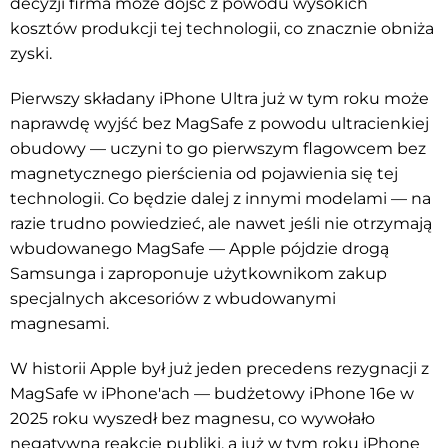
decyzji firma może dojść z powodu wysokich
kosztów produkcji tej technologii, co znacznie obniża
zyski.
Pierwszy składany iPhone Ultra już w tym roku może
naprawdę wyjść bez MagSafe z powodu ultracienkiej
obudowy — uczyni to go pierwszym flagowcem bez
magnetycznego pierścienia od pojawienia się tej
technologii. Co będzie dalej z innymi modelami — na
razie trudno powiedzieć, ale nawet jeśli nie otrzymają
wbudowanego MagSafe — Apple pójdzie drogą
Samsunga i zaproponuje użytkownikom zakup
specjalnych akcesoriów z wbudowanymi
magnesami.
W historii Apple był już jeden precedens rezygnacji z
MagSafe w iPhone'ach — budżetowy iPhone 16e w
2025 roku wyszedł bez magnesu, co wywołało
negatywną reakcję publiki, a już w tym roku iPhone