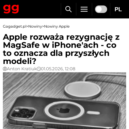
PL
Gagadget.pl
>
Nowiny
>
Nowiny Apple
Apple rozważa rezygnację z
MagSafe w iPhone'ach - co
to oznacza dla przyszłych
modeli?
Anton Kratiuk
01.05.2026, 12:08